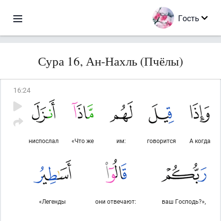
Гость
Сура 16, Ан-Нахль (Пчёлы)
16
:
24
ниспослал
«Что же
им:
говорится
А когда
«Легенды
они отвечают:
ваш Господь?»,