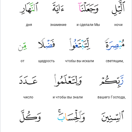
дня
знамение
и сделали Мы
ночи
от
щедрость
чтобы вы искали
светящим,
число
и чтобы вы знали
вашего Господа,