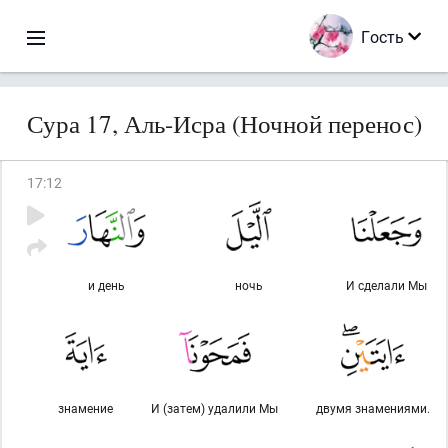
Гость
Сура 17, Аль-Исра (Ночной перенос)
17
:
12
и день
ночь
И сделали Мы
знамение
И (затем) удалили Мы
двумя знамениями.