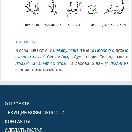
немного».
кроме как
знания,
из
даровано вам
АБУ АДЕЛЬ
И спрашивают они
[неверующие]
тебя
(о Пророк)
о духе
[о
сущности духа]
. Скажи
(им)
: «Дух – из дел Господа моего
[только Он знает об этом]
. И даровано вам
(о люди)
из
знания только немного».
О ПРОЕКТЕ
ТЕКУЩИЕ ВОЗМОЖНОСТИ
КОНТАКТЫ
СДЕЛАТЬ ВКЛАД