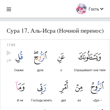
Гость
Сура 17, Аль-Исра (Ночной перенос)
17
:
85
Скажи:
духе.
о
Спрашивают они тебя
И не
Господа моего.
дел
из
«Дух –