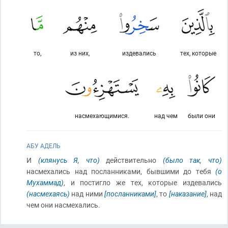
то,
из них,
издевались
тех, которые
насмехающимися.
над чем
были они
АБУ АДЕЛЬ
И
(клянусь Я, что)
действительно
(было так, что)
насмехались над посланниками, бывшими до тебя
(о
Мухаммад)
, и постигло же тех, которые издевались
(насмехаясь)
над ними
[посланниками]
, то
[наказание]
, над
чем они насмехались.