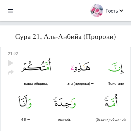
Гость
Сура 21, Аль-Анбийа (Пророки)
21
:
92
ваша община,
эти (пророки) —
Поистине,
И Я —
единой.
(будучи) общиной