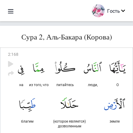
Гость
Сура 2, Аль-Бакара (Корова)
2
:
168
на
из того, что
питайтесь
люди,
О
благим
(которое является)
земле
дозволенным