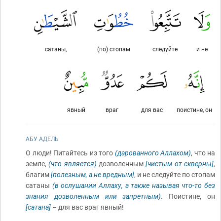
сатаны,
(по) стопам
следуйте
и не
явный
враг
для вас
поистине, он
АБУ АДЕЛЬ
О люди! Питайтесь из того
(дарованного Аллахом)
, что на
земле,
(что является)
дозволенным
[чистым от скверны]
,
благим
[полезным, а не вредным]
, и не следуйте по стопам
сатаны
(в ослушании Аллаху, а также называя что-то без
знания дозволенным или запретным)
. Поистине, он
[сатана]
– для вас враг явный!