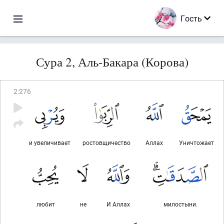
Гость
Сура 2, Аль-Бакара (Корова)
2
:
276
и увеличивает
ростовщичество
Аллах
Уничтожает
любит
не
И Аллах
милостыни.