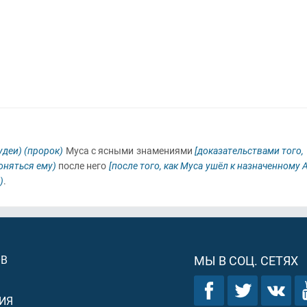
удеи)
(пророк)
Муса с ясными знамениями
[доказательствами того,
оняться ему)
после него
[после того, как Муса ушёл к назначенному 
)
.
ОВ
МЫ В СОЦ. СЕТЯХ
ИЯ