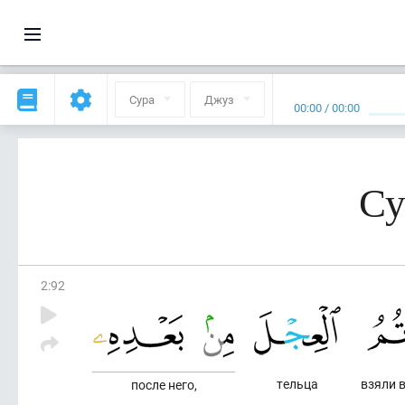
Сура
Джуз
00:00
/
00:00
Су
2
:
92
тельца
взяли в
после него,