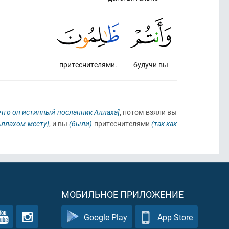
притеснителями.
будучи вы
 что он истинный посланник Аллаха]
, потом взяли вы
Аллахом месту]
, и вы
(были)
притеснителями
(так как
МОБИЛЬНОЕ ПРИЛОЖЕНИЕ
Google Play
App Store