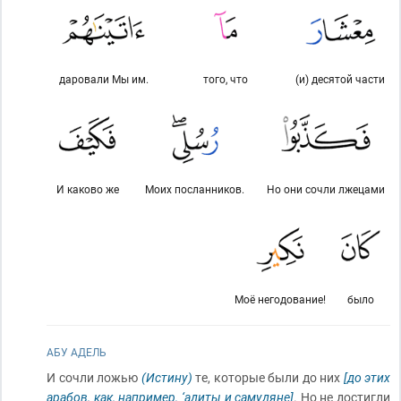
даровали Мы им.
того, что
(и) десятой части
И каково же
Моих посланников.
Но они сочли лжецами
Моё негодование!
было
АБУ АДЕЛЬ
И сочли ложью
(Истину)
те, которые были до них
[до этих
арабов, как, например, ‘адиты и самудяне]
. Но не достигли