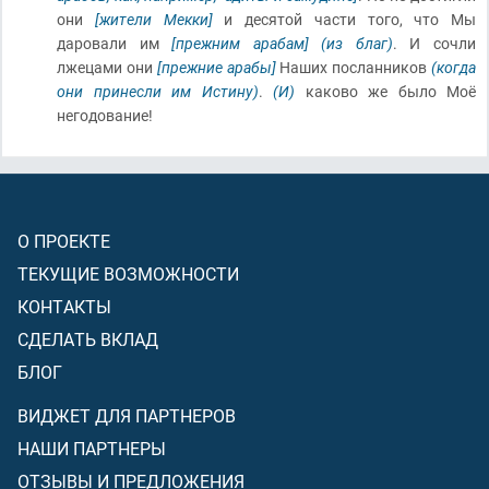
они
[жители Мекки]
и десятой части того, что Мы
даровали им
[прежним арабам]
(из благ)
. И сочли
лжецами они
[прежние арабы]
Наших посланников
(когда
они принесли им Истину)
.
(И)
каково же было Моё
негодование!
О ПРОЕКТЕ
ТЕКУЩИЕ ВОЗМОЖНОСТИ
КОНТАКТЫ
СДЕЛАТЬ ВКЛАД
БЛОГ
ВИДЖЕТ ДЛЯ ПАРТНЕРОВ
НАШИ ПАРТНЕРЫ
ОТЗЫВЫ И ПРЕДЛОЖЕНИЯ