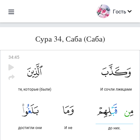
Гость
Сура 34, Саба (Саба)
34
:
45
те, которые (были)
И сочли лжецами
достигли они
И не
до них.