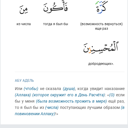
из числа
тогда я был бы
(возможность вернуться)
еще раз
добродеющих».
АБУ АДЕЛЬ
Или
(чтобы)
не сказала
(душа)
, когда увидит наказание
(Аллаха)
(которое окружит его в День Расчёта)
: «
(О)
если
бы у меня
(была возможность прожить в мире)
ещё раз,
то я был бы из
(числа)
поступающих лучшим образом
(в
повиновении Аллаху)
!»