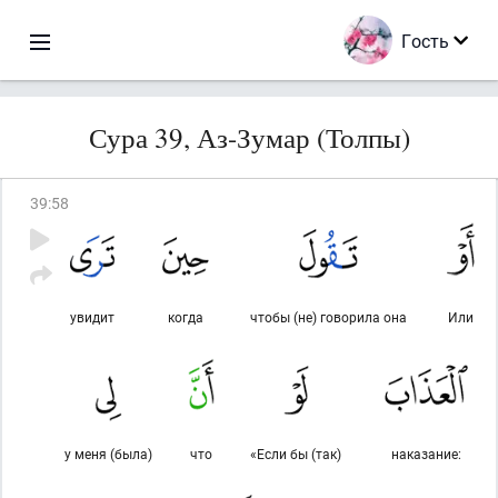
Гость
Сура 39, Аз-Зумар (Толпы)
39
:
58
увидит
когда
чтобы (не) говорила она
Или
у меня (была)
что
«Если бы (так)
наказание: