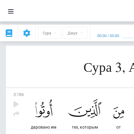
Сура
Джуз
00:00
/
00:00
Сура 3,
3
:
186
даровано им
тех, которым
от