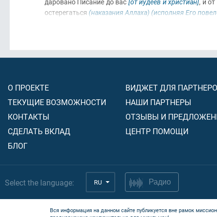
даровано Писание до вас
[от иудеев и христиан]
, и о
остерегаться
(наказания Аллаха)
(исполняя Его повеле
О ПРОЕКТЕ
ВИДЖЕТ ДЛЯ ПАРТНЕР
ТЕКУЩИЕ ВОЗМОЖНОСТИ
НАШИ ПАРТНЕРЫ
КОНТАКТЫ
ОТЗЫВЫ И ПРЕДЛОЖЕН
СДЕЛАТЬ ВКЛАД
ЦЕНТР ПОМОЩИ
БЛОГ
Select the language:
RU
Радио
Вся информация на данном сайте публикуется вне рамок миссион