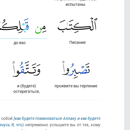
испытаны
Писание
до вас
и (будете)
проявите вы терпение
остерегаться,
 собой
[как будете повино­ваться Аллаху и как будете
янусь Я, что)
непременно услышите вы от тех, кому