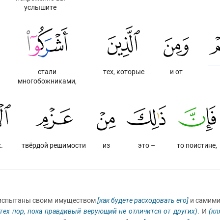
услышите
стали
тех, которые
и от
многобожниками,
.
твёрдой решимости
из
это –
то поистине,
спытаны своим имуществом
[как будете расходовать его]
и самими
 тех пор, пока правдивый верующий не отличится от других)
. И
(кл