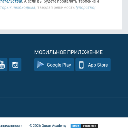
гательства]
. А если вы будете проявлять терпение и
оторых необходима)
твёрдая решимость
[упорство]
.
МОБИЛЬНОЕ ПРИЛОЖЕНИЕ
Google Play
App Store
енциальности
©
2026
Quran Academy