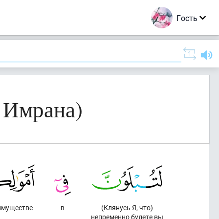
Гость
 Имрана)
имуществе
в
(Клянусь Я, что)
непременно будете вы