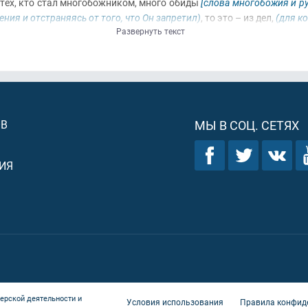
т тех, кто стал многобожником, много обиды
[слова многобожия и ру
ния и отстраняясь от того, что Он запретил)
, то это – из дел,
(для к
Развернуть текст
ОВ
МЫ В СОЦ. СЕТЯХ
ИЯ
ерской деятельности и
Условия использования
Правила конфид