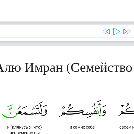
 Алю Имран (Семейство
и (клянусь Я, что)
и самих себе,
своём 
непременно вы