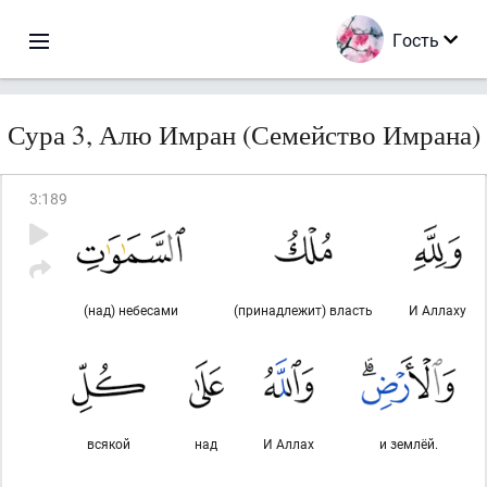
Гость
Сура 3, Алю Имран (Семейство Имрана)
3
:
189
(над) небесами
(принадлежит) власть
И Аллаху
всякой
над
И Аллах
и землёй.