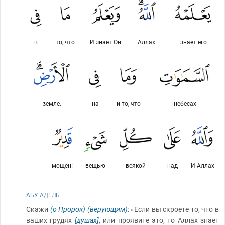
в
то, что
И знает Он
Аллах.
знает его
земле.
на
и то, что
небесах
мощен!
вещью
всякой
над
И Аллах
АБУ АДЕЛЬ
Скажи
(о Пророк)
(верующим)
: «Если вы скроете то, что в
ваших грудях
[душах]
, или проявите это, то Аллах знает