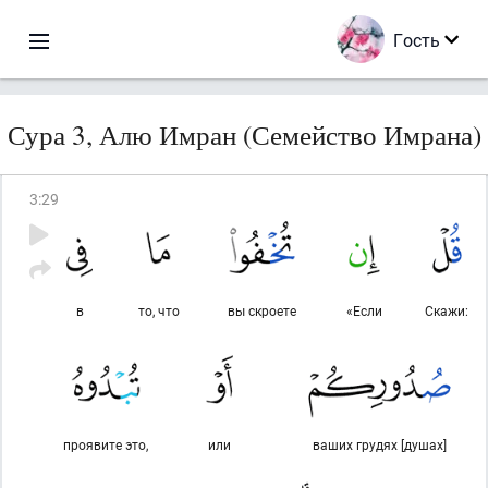
Гость
Сура 3, Алю Имран (Семейство Имрана)
3
:
29
в
то, что
вы скроете
«Если
Скажи:
проявите это,
или
ваших грудях [душах]