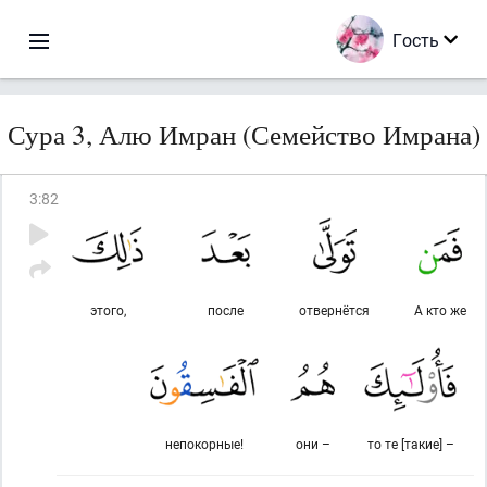
Гость
Сура 3, Алю Имран (Семейство Имрана)
3
:
82
этого,
после
отвернётся
А кто же
непокорные!
они –
то те [такие] –