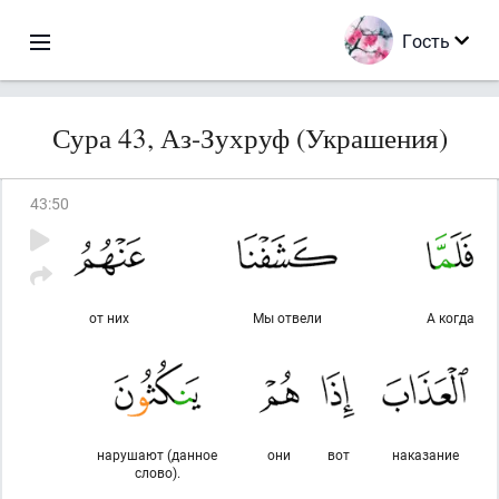
Гость
Сура 43, Аз-Зухруф (Украшения)
43
:
50
от них
Мы отвели
А когда
нарушают (данное
они
вот
наказание
слово).