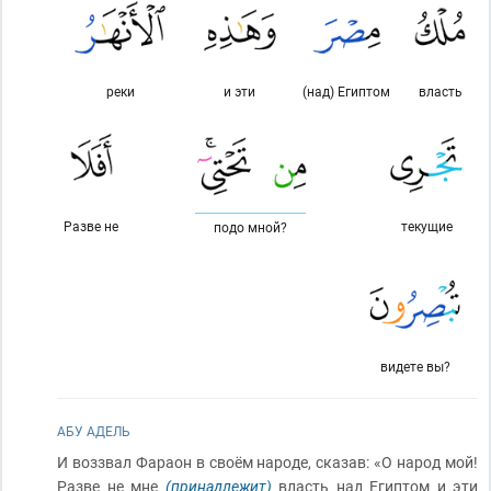
реки
и эти
(над) Египтом
власть
Разве не
текущие
подо мной?
видете вы?
АБУ АДЕЛЬ
И воззвал Фараон в своём народе, сказав: «О народ мой!
Разве не мне
(принадлежит)
власть над Египтом и эти