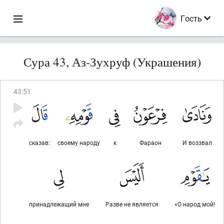
Гость
Сура 43, Аз-Зухруф (Украшения)
43
:
51
сказав:
своему народу
к
Фараон
И воззвал
принадлежащий мне
Разве не является
«О народ мой!