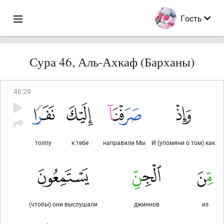
Гость
Сура 46, Аль-Ахкаф (Барханы)
46
:
29
толпу
к тебе
направили Мы
И (упомяни о том) как
(чтобы) они выслушали
джиннов
из