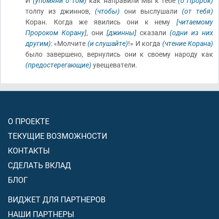
И
(упомяни о том)
как направили Мы к тебе
(о Пророк)
толпу из джиннов,
(чтобы)
они выслушали
(от тебя)
Коран. Когда же явились они к нему
[читаемому
Пророком Корану]
, они
[джинны]
сказали
(одни из них
другим)
: «Молчите
(и слушайте)
!» И когда
(чтение Корана)
было завершено, вернулись они к своему народу как
(предостерегающие)
увещеватели.
О ПРОЕКТЕ
ТЕКУЩИЕ ВОЗМОЖНОСТИ
КОНТАКТЫ
СДЕЛАТЬ ВКЛАД
БЛОГ
ВИДЖЕТ ДЛЯ ПАРТНЕРОВ
НАШИ ПАРТНЕРЫ