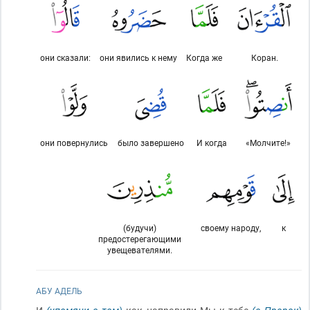
они сказали:
они явились к нему
Когда же
Коран.
они повернулись
было завершено
И когда
«Молчите!»
(будучи)
своему народу,
к
предостерегающими
увещевателями.
АБУ АДЕЛЬ