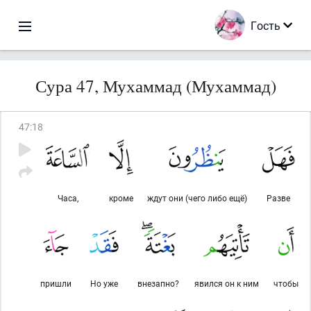
Гость
Сура 47, Мухаммад (Мухаммад)
47
:
18
Часа,
кроме
ждут они (чего либо ещё)
Разве
пришли
Но уже
внезапно?
явился он к ним
чтобы