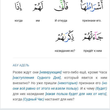
когда
им
И откуда
признаки его.
назидание их?
придёт к ним
АБУ АДЕЛЬ
Разве ждут они
[неверующие]
чего-либо ещё, кроме Часа
[наступления Судного Дня]
, который явится к ним
внезапно? Но уже пришли
(некоторые)
признаки его
(но
они всё равно от этого не взяли пользу)
. И к чему
(будет)
для них назидание
[какая польза будет для них от него]
,
когда
(Судный Час)
настанет для них?