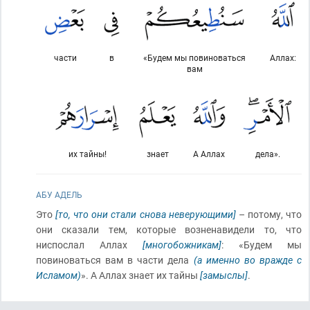
части
в
«Будем мы повиноваться
Аллах:
вам
их тайны!
знает
А Аллах
дела».
АБУ АДЕЛЬ
Это
[то, что они стали снова неверующими]
– потому, что
они сказали тем, которые возненавидели то, что
ниспослал Аллах
[многобожникам]
: «Будем мы
повиноваться вам в части дела
(а именно во вражде с
Исламом)
». А Аллах знает их тайны
[замыслы]
.