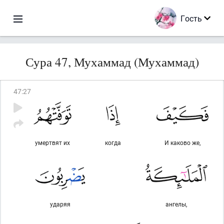
Гость
Сура 47, Мухаммад (Мухаммад)
47
:
27
умертвят их
когда
И каково же,
ударяя
ангелы,