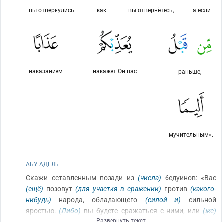
вы отвернулись
как
вы отвернётесь,
а если
наказанием
накажет Он вас
раньше,
мучительным».
АБУ АДЕЛЬ
Скажи оставленным позади из
(числа)
бедуинов: «Вас
(ещё)
позовут
(для участия в сражении)
против
(какого-
нибудь)
народа, обладающего
(силой и)
сильной
яростью.
(Либо)
вы будете сражаться с ними, или
(же)
Развернуть текст
они предадутся
[станут покорными]
(без сражения)
. И