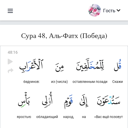
Гость
Сура 48, Аль-Фатх (Победа)
48
:
16
бедуинов:
из (числа)
оставленным позади
Скажи
яростью
обладающий
народ,
на
«Вас ещё позовут