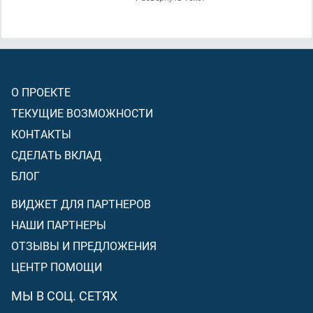
если вы подчинитесь
(Аллаху)
(когда Он позовёт вас к
сражению с теми людьми)
,
(тогда)
дарует вам Аллах
хорошую награду
[Рай]
, а если вы отвернётесь, как
отвернулись раньше
(когда не вышли вместе с
Посланником Аллаха)
,
(то)
накажет Он вас мучительным
О ПРОЕКТЕ
наказанием».
ТЕКУЩИЕ ВОЗМОЖНОСТИ
КОНТАКТЫ
СДЕЛАТЬ ВКЛАД
БЛОГ
ВИДЖЕТ ДЛЯ ПАРТНЕРОВ
НАШИ ПАРТНЕРЫ
ОТЗЫВЫ И ПРЕДЛОЖЕНИЯ
ЦЕНТР ПОМОЩИ
МЫ В СОЦ. СЕТЯХ