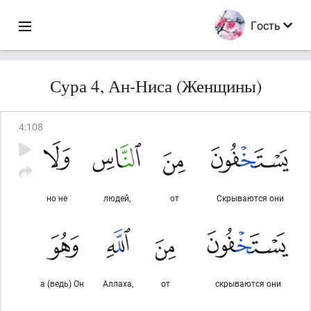
Гость
Сура 4, Ан-Ниса (Женщины)
4
:
108
но не
людей,
от
Скрываются они
а (ведь) Он
Аллаха,
от
скрываются они