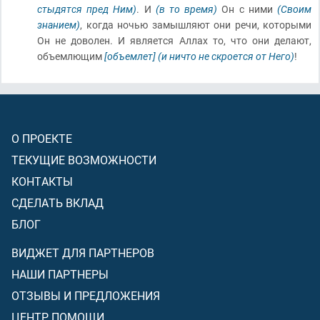
стыдятся пред Ним)
. И
(в то время)
Он с ними
(Своим
знанием)
, когда ночью замышляют они речи, которыми
Он не доволен. И является Аллах то, что они делают,
объемлющим
[объемлет]
(и ничто не скроется от Него)
!
О ПРОЕКТЕ
ТЕКУЩИЕ ВОЗМОЖНОСТИ
КОНТАКТЫ
СДЕЛАТЬ ВКЛАД
БЛОГ
ВИДЖЕТ ДЛЯ ПАРТНЕРОВ
НАШИ ПАРТНЕРЫ
ОТЗЫВЫ И ПРЕДЛОЖЕНИЯ
ЦЕНТР ПОМОЩИ