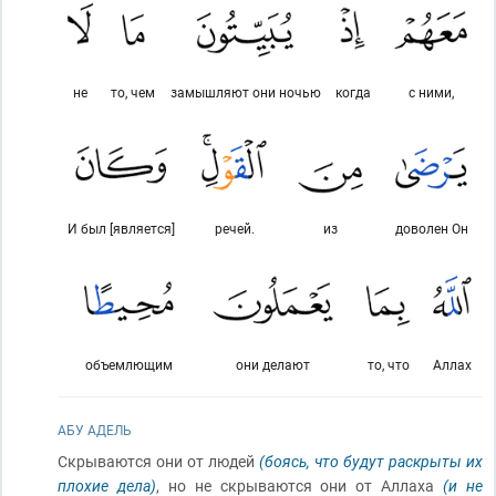
не
то, чем
замышляют они ночью
когда
с ними,
И был [является]
речей.
из
доволен Он
объемлющим
они делают
то, что
Аллах
АБУ АДЕЛЬ
Скрываются они от людей
(боясь, что будут раскрыты их
плохие дела)
, но не скрываются они от Аллаха
(и не