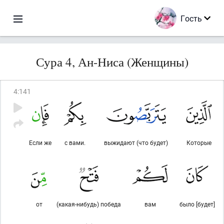
Гость
Сура 4, Ан-Ниса (Женщины)
4
:
141
Если же
с вами.
выжидают (что будет)
Которые
от
(какая-нибудь) победа
вам
было [будет]