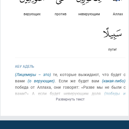
верующих
против
неверующим
Аллах
пути!
АБУ АДЕЛЬ
(Лицемеры – это)
те, которые выжидают, что будет с
вами
(о верующие)
. Если же будет вам
(какая-либо)
победа от Аллаха, они говорят: «Разве мы не были с
вами?» А если будет неверующим доля
(победы и
Развернуть текст
трофеев)
, они
[лицемеры]
говорят
(им)
: «Разве не
старались мы помочь вам и
(разве)
не удерживали
[защищали]
вас от верующих?» Аллах же рассудит между
вами в День Воскрешения. И никогда Аллах не устроит
неверующим пути против верующих
[не даст победу