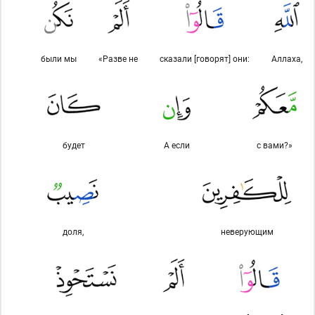
были мы
«Разве не
сказали [говорят] они:
Аллаха,
будет
А если
с вами?»
доля,
неверующим