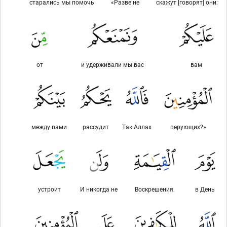
старались мы помочь
«Разве не
скажут [говорят] они:
от
и удерживали мы вас
вам
между вами
рассудит
Так Аллах
верующих?»
устроит
И никогда не
Воскрешения.
в День