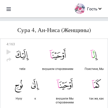
Гость
Сура 4, Ан-Ниса (Женщины)
4
:
163
тебе
внушили откровением
Поистине, Мы
Нуху
к
внушили Мы
так же, как
откровением