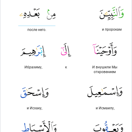
и пророкам
после него.
Ибрахиму,
к
И внушили Мы
откровением
и Исхаку,
и Исмаилу,