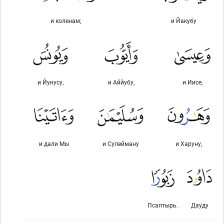
и коленам;
и Йакубу
и Йунусу,
и Аййубу,
и Иисе,
и дали Мы
и Сулейману
и Харуну,
Псалтырь.
Дауду