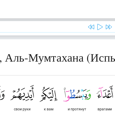
, Аль-Мумтахана (Исп
свои руки
к вам
и протянут
врагами