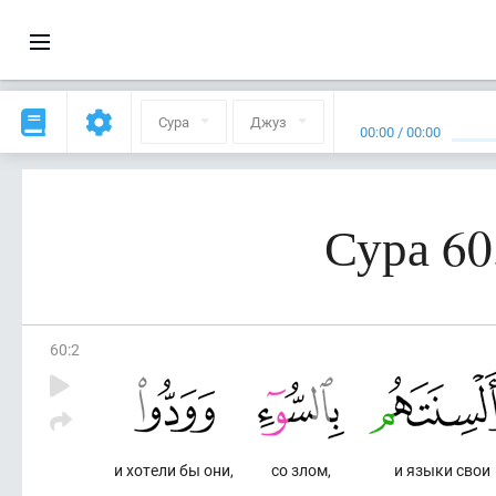
Сура
Джуз
00:00
/
00:00
Сура 60
60
:
2
и хотели бы они,
со злом,
и языки свои