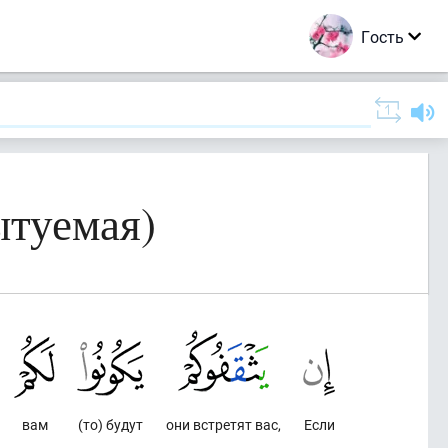
Гость
ытуемая)
вам
(то) будут
они встретят вас,
Если