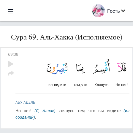
Гость
Сура 69, Аль-Хакка (Исполняемое)
69
:
38
вы видите
тем, что
Клянусь
Но нет!
АБУ АДЕЛЬ
Но нет!
(Я, Аллах)
клянусь тем, что вы видите
(из
созданий)
,