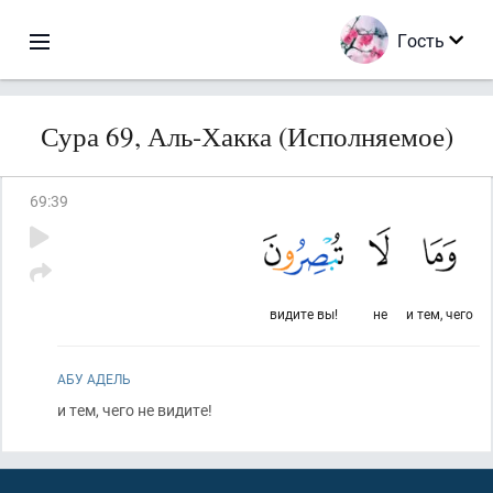
Гость
Сура 69, Аль-Хакка (Исполняемое)
69
:
39
видите вы!
не
и тем, чего
АБУ АДЕЛЬ
и тем, чего не видите!