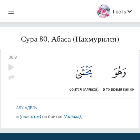
Гость
Сура 80, Абаса (Нахмурился)
80
:
9
боится (Аллаха),
в то время как он
АБУ АДЕЛЬ
и
(при этом)
он боится
(Аллаха)
,