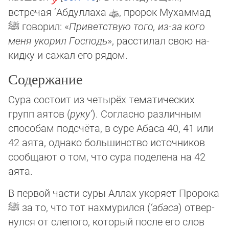
встречая ‘Абдуллаха
, пророк Му­хам­мад
ﷺ
го­во­рил: «
Приветствую того, из-за кого
меня укорил Господь
», расстилал свою на­
кид­ку и са­жал его рядом.
Содержание
Сура состоит из четырёх тематических
групп аятов (
руку‘
). Согласно различным
спо­со­бам подсчёта, в суре Абаса 40, 41 или
42 аята, однако большинство источников
со­об­ща­ют о том, что сура поделена на 42
аята.
В первой части суры Аллах укоряет Пророка
ﷺ
за то, что тот нахмурился (
‘абаса
) от­вер­
нулся от слепого, который после его слов