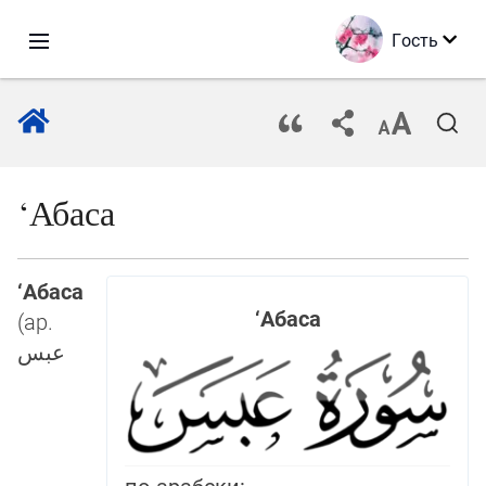
Гость
‘Абаса
‘Абаса
‘Абаса
(ар.
عبس