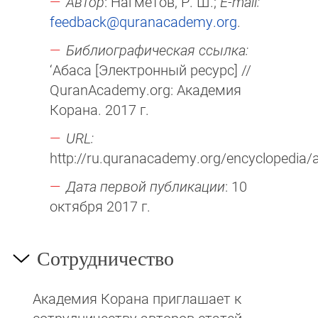
Автор
: Нагметов, Р. Ш.;
E-mail:
feedback@quranacademy.org
.
Библиографическая ссылка:
‘Абаса [Электронный ресурс] //
QuranAcademy.org: Академия
Корана. 2017 г.
URL:
http://ru.quranacademy.org/encyclopedia/a
Дата первой публикации
: 10
октября 2017 г.
Сотрудничество
Академия Корана при­гла­ша­ет к