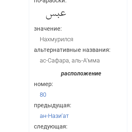
по-арабски:
عبس
значение:
Нахмурился
альтернативные названия:
ас-Сафара, аль-Аʻмма
расположение
номер:
80
предыдущая:
ан-Нази‘ат
следующая: