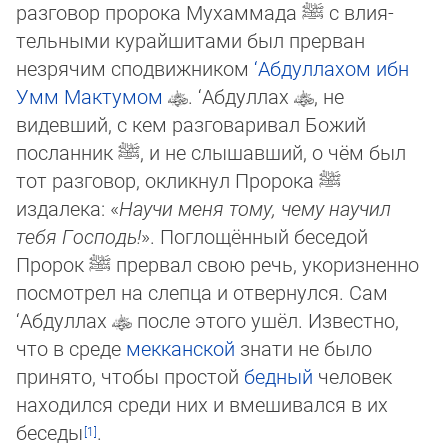
разговор пророка Мухаммада
ﷺ
с влия­
тель­ными курайшитами был прерван
незрячим сподвижником
‘Абдуллахом ибн
Умм Мактумом
. ‘Абдуллах
, не
видевший, с кем разговаривал Божий
посланник
ﷺ
, и не слышавший, о чём был
тот разговор, окликнул Пророка
ﷺ
издалека: «
На­учи меня тому, чему научил
тебя Господь!
». Поглощённый беседой
Пророк
ﷺ
прервал свою речь, уко­риз­ненно
посмотрел на слепца и отвернулся. Сам
‘Абдуллах
после этого ушёл. Из­вест­но,
что в среде
мекканской
знати не было
принято, чтобы простой
бедный
че­ло­век
находился среди них и вмешивался в их
беседы
.