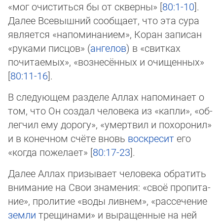
«мог очиститься бы от скверны» [
80:1-10
].
Да­лее Всевышний сообщает, что эта сура
является «напоминанием», Коран запи­сан
«ру­ка­ми писцов» (
ангелов
) в «свитках
почитаемых», «вознесённых и очищен­ных»
[
80:11-16
].
В следующем разделе Аллах напоминает о
том, что Он создал человека из «капли», «об­
легчил ему дорогу», «умертвил и похоронил»
и в конечном счёте вновь
воскресит
его
«когда пожелает» [
80:17-23
].
Далее Аллах призывает человека обратить
внимание на Свои знамения: «своё про­пи­та­
ние», пролитие «воды ливнем», «рассечение
земли
трещинами» и выращенные на ней