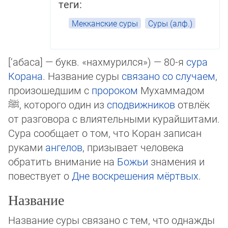
теги:
Мекканские суры
Суры (алф.)
[‘абаса] — букв. «нахмурился»‎) — 80-я
сура
Корана
. Название суры
свя­за­но со случаем
,
про­изо­шед­шим с
пророком
Мухаммадом
ﷺ
, которого один из
спод­виж­ников
отвлёк
от разго­во­ра с влиятельными курайшитами.
Сура сообщает о том, что Коран записан
рука­ми
ан­ге­лов
, призывает человека
обратить внимание на
Бо­жьи
зна­мения и
по­вест­вует о
Дне вос­кре­шения
мёртвых
.
Название
Название суры связано с тем, что однажды