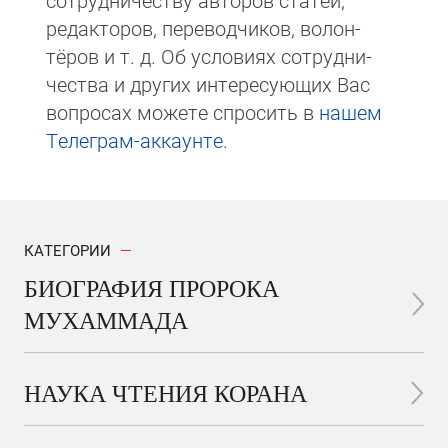
сотруд­ни­чест­ву авторов статей,
редакто­ров, пере­вод­чи­ков, волон­
тёров и т. д. Об ус­ло­виях сотрудни­
чест­ва и других интере­сую­щих Вас
вопросах мо­же­те спросить в
на­шем
Те­ле­грам-ак­каунте
.
КАТЕГОРИИ
БИОГРАФИЯ ПРОРОКА
МУХАММАДА
НАУКА ЧТЕНИЯ КОРАНА