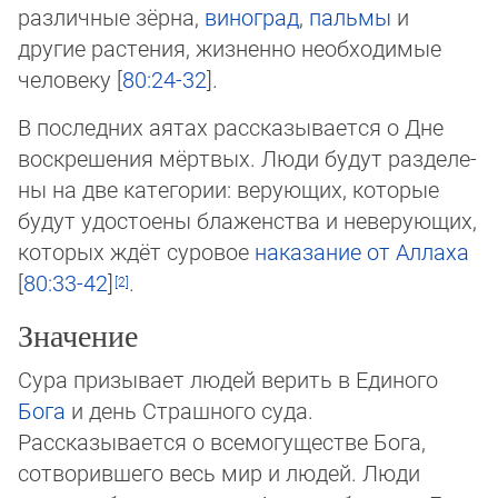
различные зёрна,
виноград
,
паль­мы
и
другие растения, жизненно необходимые
человеку [
80:24-32
].
В последних аятах рассказывается о Дне
воскрешения мёртвых. Люди будут раз­де­ле­
ны на две категории: верующих, ко­то­рые
будут удостоены блаженства и неве­рую­щих,
ко­то­рых ждёт суровое
наказание от Аллаха
[
80:33-42
]
.
Значение
Сура призывает людей верить в Единого
Бога
и день Страшного суда.
Рассказывается о всемогуществе Бога,
сотворившего весь мир и людей. Люди