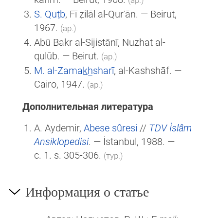
S. Quṭb
, Fī ẓilāl al-Qurʾān. — Beirut,
1967.
(ар.)
Abū Bakr al-Sijistānī, Nuzhat al-
qulūb. — Beirut.
(ар.)
M. al-Zamak̲h̲sharī
, al-Kashshāf. —
Cairo, 1947.
(ар.)
Дополнительная литература
A. Aydemir,
Abese sûresi
//
TDV İslâm
Ansiklopedisi
. — İstanbul, 1988. —
c. 1. s. 305-306.
(тур.)
Информация о статье