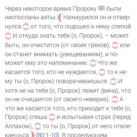
Через некоторое время Пророку
ﷺ
были
ниспосланы
аяты
:
Нахмурился он и от­вер­
нул­ся
от того, что подошел к нему слепой
И откуда знать тебе (о, Пророк), – мо­жет
быть, он очистится (от своих грехов),
или
он станет внимать (увещеваниям), и по­
может ему это напоминание.
Что же
касается того, кто не нуждается,
то к не­
му ты (о, Пророк) поворачиваешься.
И
хотя не на тебе (о, Пророк) лежит (вина), что
он не очищается (от своего неверия).
А
что же касается того, кто приходит к те­бе (о,
Про­рок) спеша
и испытывая страх (перед
Аллахом),
то ты (о, Пророк) от не­го от­вле­
ка­ешь­ся
80:1-10
. В последующем,