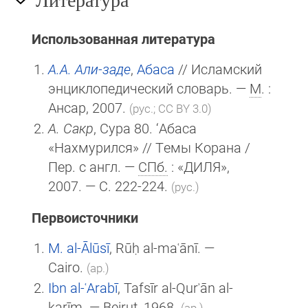
Использованная литература
А.А. Али-заде
,
Абаса
// Исламский
энциклопедический словарь. —
М
. :
Ансар, 2007.
(рус.; CC BY 3.0)
А. Сакр
, Сура 80. ‘Абаса
«Нахмурился» // Темы Корана /
Пер. с англ. —
СПб.
: «ДИЛЯ»,
2007. — С. 222-224.
(рус.)
Первоисточники
M. al-Ālūsī
, Rūḥ al-maʿānī. —
Cairo.
(ар.)
Ibn al-ʿArabī
, Tafsīr al-Qurʾān al-
karīm. — Beirut, 1968.
(ар.)