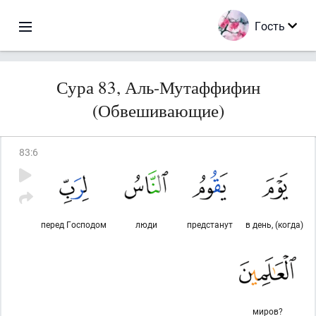
Гость
Сура 83, Аль-Мутаффифин
(Обвешивающие)
83
:
6
перед Господом
люди
предстанут
в день, (когда)
миров?