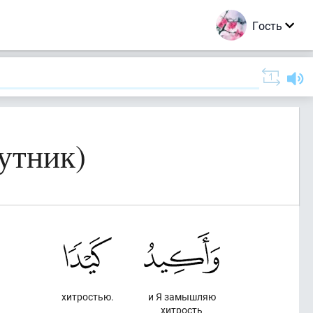
Гость
утник)
хитростью.
и Я замышляю
хитрость