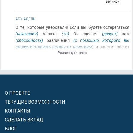
великой
АБУ АДЕЛЬ
О те, которые уверовали! Если вы будете остерегаться
(наказания)
Аллаха,
(то)
Он сделает
[дарует]
вам
(способность)
различения
(с помощью которого вы
сможете отличать истину от неистины)
, и очистит вас от
Развернуть текст
ваших плохих деяний
[сотрёт те ваши прежние грехи,
которые были между вами и Им]
, и простит вам
[скроет
эти грехи от других, чтобы вы не опозорились, и не
спросит с вас за них]
. И
(поистине)
Аллах – обладатель
великой щедрости!
О ПРОЕКТЕ
ТЕКУЩИЕ ВОЗМОЖНОСТИ
КОНТАКТЫ
СДЕЛАТЬ ВКЛАД
БЛОГ