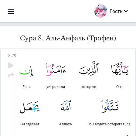
Гость
Сура 8, Аль-Анфаль (Трофеи)
8
:
29
Если
уверовали
которые
О те
Он сделает
Аллаха
вы будете остерегаться