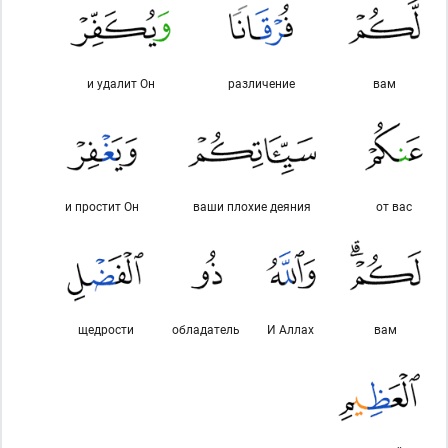
и удалит Он
различение
вам
и простит Он
ваши плохие деяния
от вас
щедрости
обладатель
И Аллах
вам