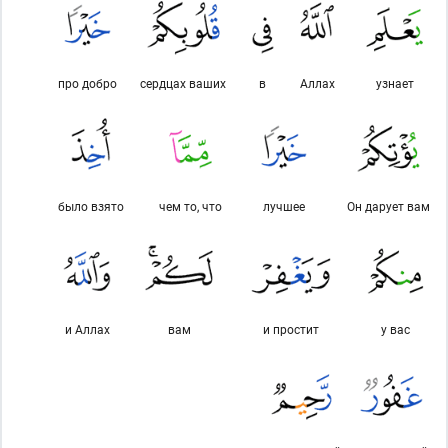
про добро
сердцах ваших
в
Аллах
узнает
было взято
чем то, что
лучшее
Он дарует вам
и Аллах
вам
и простит
у вас