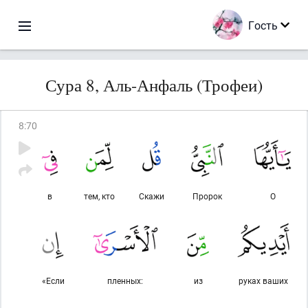
Гость
Сура 8, Аль-Анфаль (Трофеи)
8
:
70
в
тем, кто
Скажи
Пророк
О
«Если
пленных:
из
руках ваших