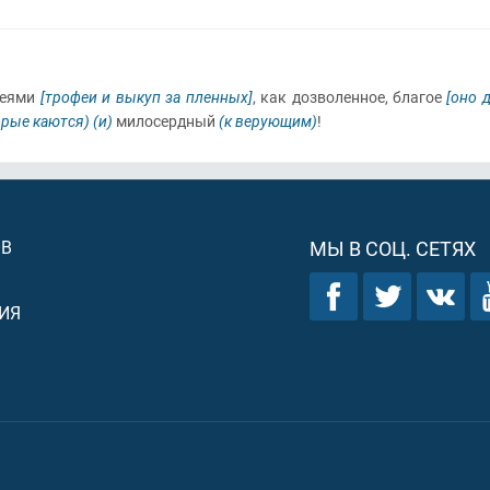
еями
[трофеи и выкуп за пленных]
, как дозволенное, благое
[оно 
орые каются)
(и)
милосердный
(к верующим)
!
ОВ
МЫ В СОЦ. СЕТЯХ
ИЯ