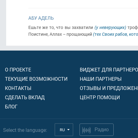
АБУ АДЕЛЬ
Ешьте же то, что вы захватили
(у неверующих)
троф
Поистине, Аллах – прощающий
(тех Своих рабов, кот
О ПРОЕКТЕ
ВИДЖЕТ ДЛЯ ПАРТНЕР
ТЕКУЩИЕ ВОЗМОЖНОСТИ
НАШИ ПАРТНЕРЫ
КОНТАКТЫ
ОТЗЫВЫ И ПРЕДЛОЖЕН
СДЕЛАТЬ ВКЛАД
ЦЕНТР ПОМОЩИ
БЛОГ
Select the language:
RU
Радио