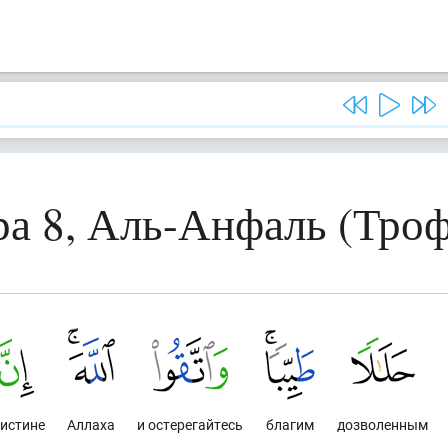
а 8, Аль-Анфаль (Троф
истине
Аллаха
и остерегайтесь
благим
дозволенным