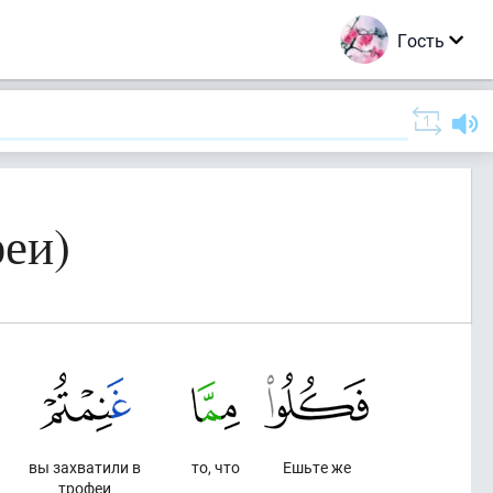
Гость
еи)
вы захватили в
то, что
Ешьте же
трофеи