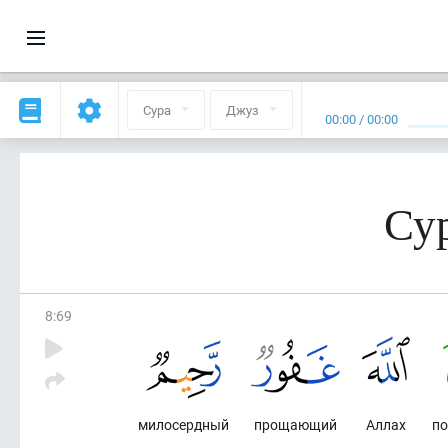
Сура
Джуз
00:00
/
00:00
Сур
8
:
69
милосердный
прощающий
Аллах
по