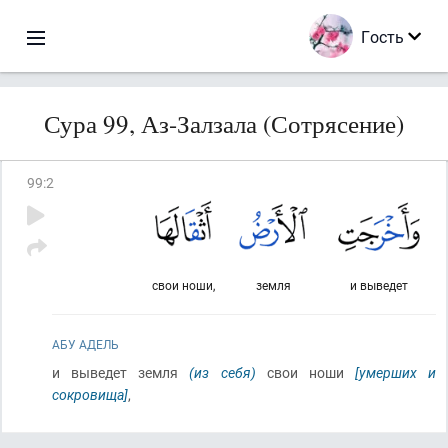
Гость
Сура 99, Аз-Залзала (Сотрясение)
99
:
2
свои ноши,
земля
и выведет
АБУ АДЕЛЬ
и выведет земля
(из себя)
свои ноши
[умерших и
сокровища]
,