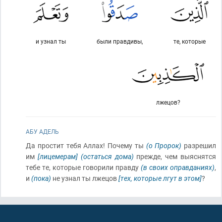
и узнал ты
были правдивы,
те, которые
лжецов?
АБУ АДЕЛЬ
Да простит тебя Аллах! Почему ты
(о Пророк)
разрешил
им
[лицемерам]
(остаться дома)
прежде, чем выяснятся
тебе те, которые говорили правду
(в своих оправданиях)
,
и
(пока)
не узнал ты лжецов
[тех, которые лгут в этом]
?