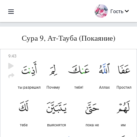
Гость
Сура 9, Ат-Тауба (Покаяние)
9
:
43
ты разрешил
Почему
тебя!
Аллах
Простил
тебе
выяснятся
пока не
им