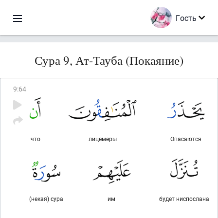
Гость
Сура 9, Ат-Тауба (Покаяние)
9
:
64
что
лицемеры
Опасаются
(некая) сура
им
будет ниспослана