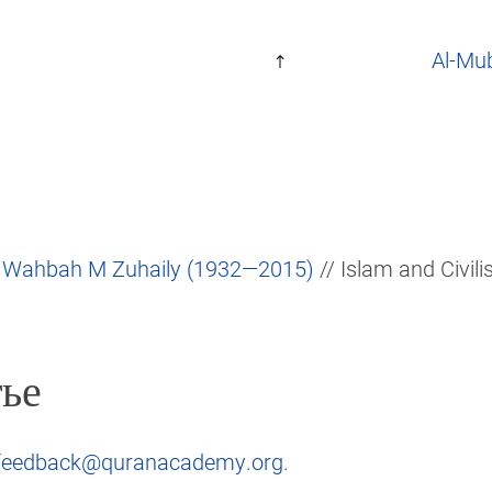
Al-Mu
r Wahbah M Zuhaily (1932—2015)
// Islam and Civili
ье
feedback@quranacademy.org
.