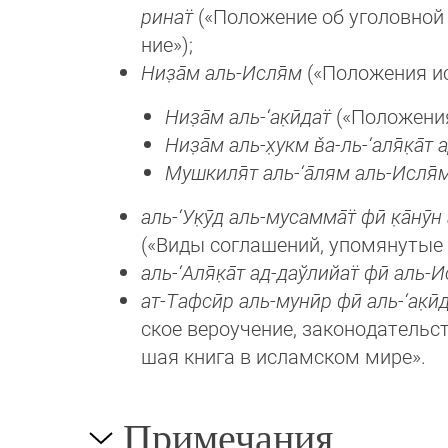
ри­нат̈
(«Поло­жение об уголовной и
ние»);
Низ̣а̄м аль-Исля̄м
(«Положения исл
Низ̣а̄м аль-‘ак̣ӣдат̈
(«Положения
Низ̣а̄м аль-х̣укм в̌а-ль-‘аля̄к̣а̄т
Мушкиля̄т аль-‘а̄лям аль-Исля̄м
аль-‘Ук̣ӯд аль-мусамма̄т̈ фӣ к̣а̄нӯ
(«Виды со­гла­шений, упомя­нутые
аль-‘Аля̄к̣а̄т ад-даўлийат̈ фӣ аль-
ат-Тафсӣр аль-мунӣр фӣ аль-‘ак̣ӣда
ское веро­учение, законо­дательс
шая кни­га в исламском мире».
Примечания