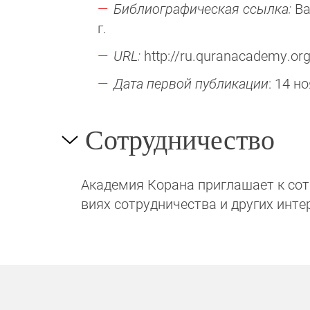
Библиографическая ссылка:
Ва
г.
URL:
http://ru.quranacademy.org
Дата первой публикации
: 14 н
Сотрудничество
Академия Корана при­гла­ша­ет к сотру
виях сотрудни­чест­ва и других инте