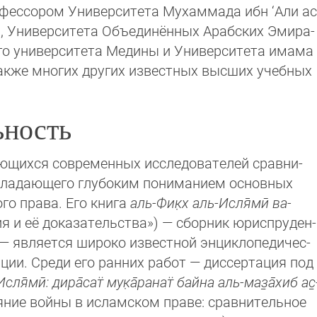
фес­сором Универ­ситета Мухам­мада ибн ‘Али ас
и, Универ­ситета Объеди­нённых Арабских Эми­ра­
го универ­ситета Медины и Универ­ситета има­ма
 также многих других известных высших учеб­ных
ьность
­щихся совре­менных исследо­вателей срав­ни­
обла­дающего глубоким пони­манием ос­нов­ных
го права. Его книга
аль-Фик̣х аль-Ис­ля̄­мӣ ва-
 и её доказательства») — сборник юрис­пру­ден­
— является широко известной энцикло­пе­ди­чес­
ции. Среди его ранних работ — дис­серта­ция под
Исля̄мӣ: дира̄сат̈ мук̣а̄ранат̈ байна аль-маз̱а̄­хиб ас̱
ние войны в ислам­ском праве: сравни­тель­ное