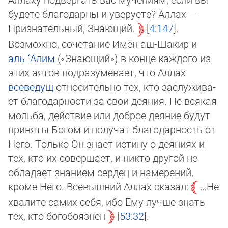
бу­де­те благодарны и уверуете? Аллах —
Признательный, Знающий.
4:147
.
Возможно, сочетание Имён аш-Ша­кир и
аль-‘Алим
(«Знаю­щий») в конце каждого из
этих аятов подразумевает, что Аллах
всеведущ
относительно тех, кто за­слу­жи­ва­
ет благо­дарности за свои деяния. Не всякая
мольба, действие или доброе деяние будут
приняты Богом и по­лу­чат бла­го­дар­ность от
Него. Только Он знает истину о деяниях и
тех, кто их совершает, и никто другой не
обладает зна­ни­ем сердец и наме­ре­ний,
кроме Него. Всевышний Аллах сказал:
…Не
хвалите самих себя, ибо Ему лучше знать
тех, кто богобоязнен
53:32
.