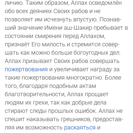
ли­чию. Таким образом, Аллах осведомлён
обо всех деяниях Своих рабов и не
позволяет им исчезнуть впустую. По­знав­
ший значение Име­ни аш-Шакир пребывает в
состоянии смирения перед Аллахом,
признаёт Его милость и стремится со­вер­
шать как мож­но больше богоугодных дел.
Аллах призывает Своих рабов совершать
по­жерт­во­ва­ния
и увеличивает награ­ду за
та­кие пожертвования многократно. Более
того, благодаря подобным актам
благотворительности, Аллах прощает
людям их грехи, так как добрые дела
стирают следы прошлых ошибок. Аллах не
спешит наказывать грешников, предостав­
ляя им воз­можность
раскаяться
и