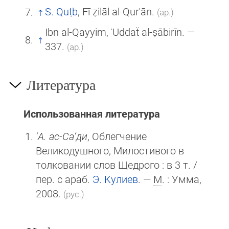
S. Quṭb
, Fī ẓilāl al-Qurʾān.
(ар.)
Ibn al-Qayyim, ʿUddaẗ al-ṣābirīn. —
337.
(ар.)
Литература
Использованная литература
‘А. ас-Са‘ди
, Облегчение
Великодушного, Милостивого в
толковании слов Щедрого : в 3 т. /
пер. с араб.
Э. Кулиев
. —
М
. : Умма,
2008.
(рус.)