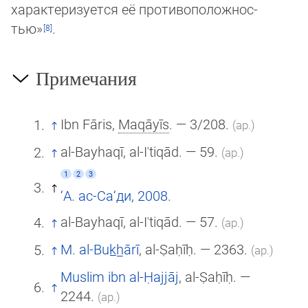
характеризуется её противо­полож­нос­
тью»
.
Примечания
Ibn Fāris,
Maqāyīs
. — 3/208.
(ар.)
al-Bayhaqī, al-Iʿtiqād. — 59.
(ар.)
1
2
3
‘А. ас-Са‘ди, 2008
.
al-Bayhaqī, al-Iʿtiqād. — 57.
(ар.)
M. al-Buk̲h̲ārī
, al-Ṣaḥīḥ. — 2363.
(ар.)
Muslim ibn al-Ḥajjāj
, al-Ṣaḥīḥ. —
2244.
(ар.)