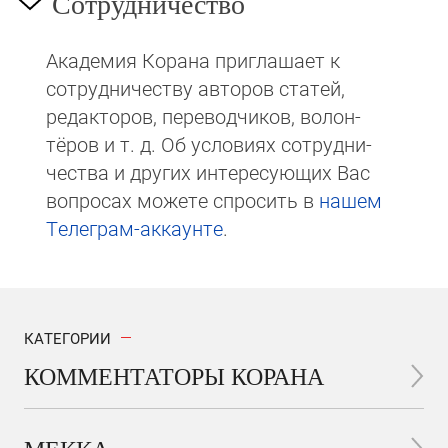
Сотрудничество
Академия Корана при­гла­ша­ет к
сотруд­ни­чест­ву авторов статей,
редакто­ров, пере­вод­чи­ков, волон­
тёров и т. д. Об ус­ло­виях сотрудни­
чест­ва и других интере­сую­щих Вас
вопросах мо­же­те спросить в
на­шем
Те­ле­грам-ак­каунте
.
КАТЕГОРИИ
КОММЕНТАТОРЫ КОРАНА