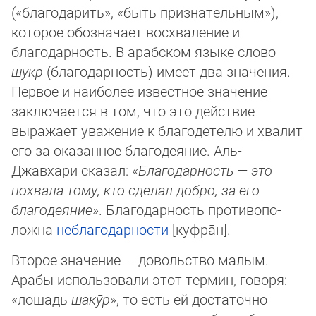
(«бла­го­дарить», «быть признательным»),
которое обозначает восхваление и
благодар­ность. В арабском языке слово
шукр
(благодарность) имеет два значения.
Первое и наиболее известное значение
заключается в том, что это действие
выражает уважение к бла­го­де­те­лю и хвалит
его за оказанное благодеяние. Аль-
Джавхари сказал: «
Благо­дар­ность — это
похвала тому, кто сделал добро, за его
благодеяние
». Благодар­ность про­ти­во­по­
ложна
неблагодарности
[куфра̄н].
Второе значение — довольство малым.
Арабы использовали этот термин, говоря:
«ло­шадь
шакӯр
», то есть ей достаточно