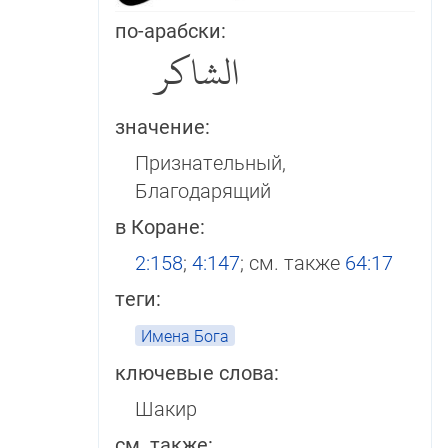
по-арабски:
الشاكر‎
значение:
Признательный,
Благодарящий
в Коране:
2:158
;
4:147
; см. также
64:17
теги:
Имена Бога
ключевые слова:
Шакир
см. также: