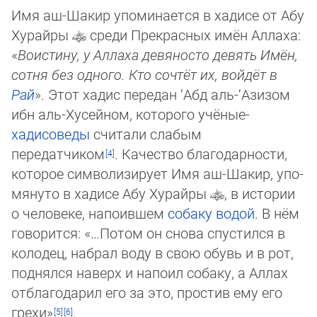
Имя аш-Шакир упоминается в хадисе от Абу
Хурайры
среди Прекрасных имён Аллаха:
«
Воистину, у Аллаха девяносто де­вять Имён,
сотня без одного. Кто сочтёт их, войдёт в
Рай
». Этот хадис передан ‘Абд аль-‘Азизом
ибн аль-Хусейном, которого учё­ные-
хадисоведы
считали слабым
передатчиком
. Качество благодарности,
которое символизирует Имя аш-Шакир, упо­
мя­ну­то в хадисе Абу Хурайры
, в истории
о человеке, напоившем
собаку
водой
. В нём
говорится: «…Потом он снова спус­тил­ся в
колодец, набрал воду в свою обувь и в рот,
поднялся наверх и напоил собаку, а Аллах
отблагодарил его за это, прос­тив ему его
грехи»
.