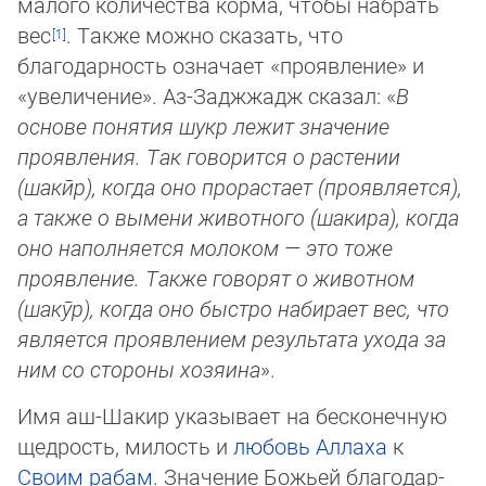
малого количества корма, чтобы наб­рать
вес
. Так­же можно сказать, что
благодарность означает «проявление» и
«увели­че­ние». Аз-Задж­жадж сказал: «
В
основе понятия шукр лежит значение
проявления. Так говорится о рас­те­нии
(шакӣр), когда оно прорастает (проявляется),
а также о вымени животного (шакира), когда
оно наполняется мо­ло­ком — это тоже
проявление. Также говорят о животном
(шакӯр), когда оно быстро набирает вес, что
является про­яв­ле­ни­ем ре­зультата ухода за
ним со стороны хозяина
».
Имя аш-Шакир указывает на бесконечную
щедрость, милость и
любовь Аллаха
к
Своим рабам
. Значение Божьей благо­дар­