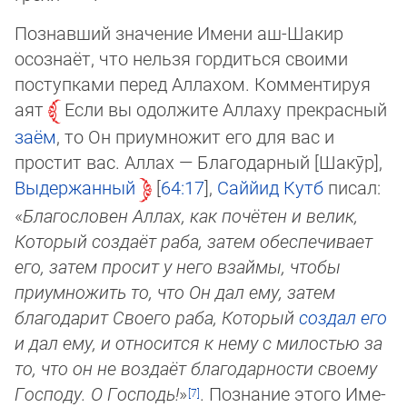
Познавший значение Имени аш-Шакир
осознаёт, что нельзя гордиться своими
поступками перед Аллахом. Комментируя
аят
Если вы одолжите Аллаху прекрасный
заём
, то Он приумножит его для вас и
простит вас. Аллах — Благодарный [Шакӯр],
Вы­дер­жан­ный
64:17
,
Саййид Кутб
писал:
«
Благословен Аллах, как почётен и велик,
Который создаёт раба, затем обес­пе­чи­ва­ет
его, затем просит у него взаймы, чтобы
приумножить то, что Он дал ему, затем
благодарит Своего раба, Который
соз­дал его
и дал ему, и относится к нему с милостью за
то, что он не воздаёт благодарности своему
Господу. О Господь!
»
. По­зна­ние этого Име­