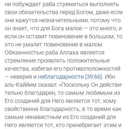
ни побуждает раба стремиться выполнять
свои обязательства перед Богом, даже если
они кажутся не­зна­чи­тель­ны­ми, по­то­му что
он знает, что для Бога малое — это много, и
если он оставит повиновение в большом, то
это не ума­лит по­ви­но­ве­ние в малом.
Обязанностью раба Аллаха является
стремление проявлять положительные
качества, избе­гая его про­ти­во­по­лож­нос­тей
— неверия и
неблагодарности
[
39:66
]. Ибн
аль-Каййим сказал: «Поскольку Он дейст­ви­
тель­но бла­го­да­рен, то самым любимым из
Его созданий для Него является тот, кому
свойственна благодарность, в то вре­мя как
са­мым не­на­вист­ным из Его созданий для
Него является тот, кто пренебрегает этим и