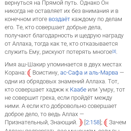
вернуться на Прямой путь. Однако Он
никогда не оставляет их без внимания и в
конечном ито­ге
во­зда­ёт
каждому по делам
его. Те, кто совершает добрые дела,
получают благодарность и щедрую награду
от Алла­ха, тог­да как те, кто отказывается
служить Ему, рискуют потерять многое
.
Имя аш-Шакир упоминается в двух местах
Корана:
Воистину,
ас-Сафа и аль-Марва
—
одни из обрядовых знамений Аллаха. Тот,
кто совершает хаджж к
Каабе
или ‘умру, тот
не совершит греха, если пройдёт между
ними. А если кто доб­ро­воль­но со­вер­ша­ет
доброе дело, то ведь Аллах —
Признательный, Знающий.
2:158
;
Зачем
Аллаху подвергать вас му­че­ни­ям, если вы