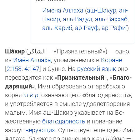
Имена Аллаха
(
аш-Шакур
,
ан-
Насир
,
аль-Вадуд
,
аль-Ваххаб
,
аль-Кариб
,
ар-Рауф
,
ар-Рафи‘
)
Ша́кир
(
الشاكر
‎ — «При­зна­тель­ный») — од­но
из
Имён
Аллаха
, упоми­наемых в
Ко­ра­не
[
2:158
;
4:147
] и Сунне. На
русский язык
оно
переводится как «
Признательный
», «
Бла­го­
да­рящий
». Имя образовано от арабского
корня
ш-к-р
, означающего «благодарность»,
и упот­реб­ляется в смысле удовлетворения
малым. Имя аш-Шакир указывает на Бо­
жест­венную
благодарность
и признание
заслуг
верующих
. Существует еще одно Имя
Ал­ла­ха, близ­кое по значению к
аш-Ша́кир
—