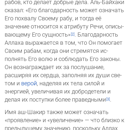
рабов, кто делает добрые дела. Аль-Байхаки
ска­зал: «Его благодарность может означать
Его похвалу Своему рабу, и тогда её
значение относится к атрибуту Речи, опи­сы­
ваю­ще­му Его сущность»
. Благодарность
Аллаха выражается в том, что Он помогает
Своим рабам, когда они стре­мят­ся ис­
полнять Его волю и соблюдать Его законы.
Он вознаграждает их за послушание,
расширяя их сердца, заполняя их ду­ши све­
том и
верой
, наделяя их тела силой и
энергией, увеличивая их добродетели и
делая их поступки более пра­вед­ны­ми
.
Имя аш-Шакир также может означать
«проявление» и «увеличение» — что близко к
предыдущему значению, поскольку Ал­лах