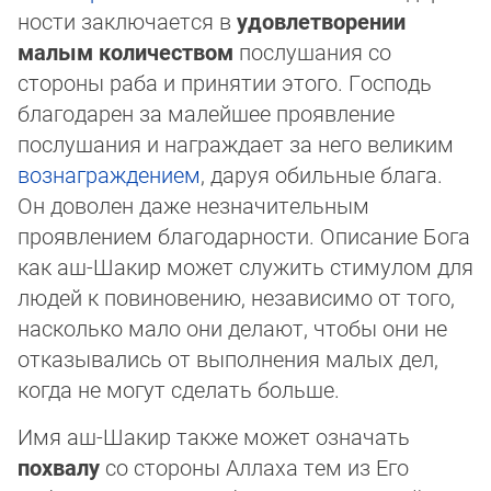
нос­ти заключается в
удовлетворении
малым количеством
послушания со
стороны раба и принятии этого. Господь
бла­го­да­рен за малейшее проявление
послушания и награждает за него великим
вознаграждением
, даруя обильные блага.
Он до­во­лен даже незначительным
проявлением благодарности. Описание Бога
как аш-Шакир может служить стимулом для
лю­дей к повиновению, независимо от того,
насколько мало они делают, чтобы они не
отказывались от выполнения малых дел,
ког­да не могут сделать больше.
Имя аш-Шакир также может означать
похвалу
со стороны Аллаха тем из Его