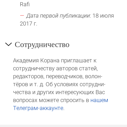
Rafi
Дата первой публикации
: 18 июля
2017 г.
Сотрудничество
Академия Корана при­гла­ша­ет к
сотруд­ни­чест­ву авторов статей,
редакто­ров, пере­вод­чи­ков, волон­
тёров и т. д. Об ус­ло­виях сотрудни­
чест­ва и других интере­сую­щих Вас
вопросах мо­же­те спросить в
на­шем
Те­ле­грам-ак­каунте
.