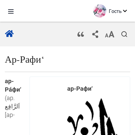
Гость
Ар-Рафи‘
ар-
ар-Рафи‘
Ра́фи‘
(ар.
اَلرَّافِع
[ар-