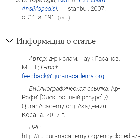
Ansiklopedisi
. — İstanbul, 2007. —
c. 34. s. 391.
(тур.)
Информация о статье
Автор
: д-р ислам. наук Гасанов,
М. Ш.;
E-mail:
feedback@quranacademy.org
.
Библиографическая ссылка:
Ар-
Рафи‘ [Электронный ресурс] //
QuranAcademy.org: Академия
Корана. 2017 г.
URL:
http://ru.quranacademy.org/encyclopedia/ar