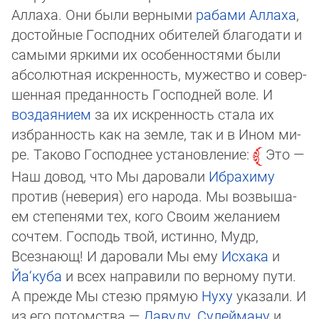
Аллаха. Они были верными
рабами Аллаха
,
дос­той­ные Господних обителей благодати и
самыми яркими их особенностями были
абсолютная искренность, мужество и со­вер­
шен­ная преданность Господней воле. И
воздаянием
за их искренность стала их
избранность как на земле, так и в Ином ми­
ре. Таково Господнее установление:
Это —
Наш довод, что Мы даровали
Ибрахиму
против (неверия) его народа. Мы воз­вы­ша­
ем степенями тех, кого Своим желанием
сочтем. Господь твой, истинно, Мудр,
Всезнающ! И даровали Мы ему
Ис­ха­ка
и
Йа‘куба
и всех направили по верному пути.
А прежде Мы стезю прямую
Нуху
указали. И
из его потомства —
Давуду
,
Су­лей­ма­ну
и