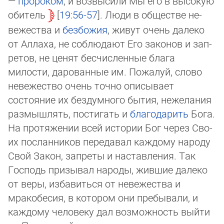
—
пророком
, и возвысили Мы его в высокую
обитель
19:56-57
. Люди в обществе не­
вежества и
безбожия
, живут очень далеко
от Аллаха, не соблюдают Его законов и зап­
ре­тов, не ценят бесчисленные блага
милости, дарованные им. Пожалуй, слово
не­ве­же­ст­во очень точно описывает
состояние их бездумного бытия, нежелания
раз­мыш­лять, постигать и
благодарить
Бога.
На протяжении всей истории Бог через Сво­
их пос­лан­ников передавал каждому народу
Свой Закон, запреты и наставления. Так
Гос­подь призывал народы, жившие далеко
от веры, избавиться от невежества и
мракобе­сия, в котором они пребывали, и
каждому человеку дал возможность выйти