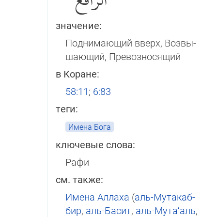
الرافع
значение:
Поднимающий вверх, Воз­вы­
шаю­щий, Превозносящий
в Коране:
58:11
;
6:83
теги:
Имена Бога
ключевые слова:
Рафи
см. также:
Имена Аллаха
(
аль-Мутакаб­
бир
,
аль-Басит
,
аль-Мута‘аль
,