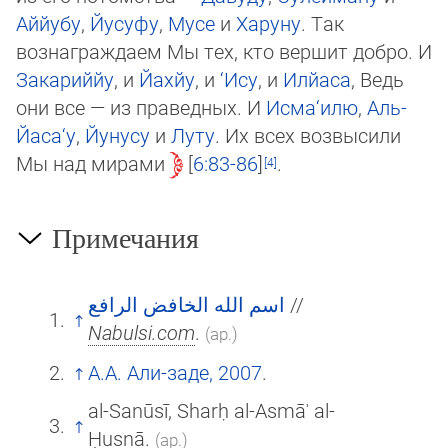
Аййубу
,
Йусуфу
,
Мусе
и
Харуну
. Так
вознаграждаем Мы тех, кто вершит добро. И
Закариййу
, и
Йахйу
, и
‘Ису
, и
Илйаса
, Ведь
они все — из праведных. И
Исма‘илю
,
Аль-
Йаса‘у
,
Йунусу
и
Луту
. Их всех возвысили
Мы над мирами
6:83-86
.
Примечания
اسم الله الخافض الرافع
//
Nabulsi.com
.
(ар.)
А.А. Али-заде, 2007
.
al-Sanūsī, Sharḥ al-Asmāʾ al-
Ḥusnā.
(ар.)