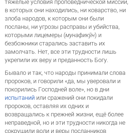
тяжелые условия пропо­вед­ни­чес­кой миссии,
в которых они находи­лись, ни коварство, ни
злоба народов, к которым они были
посланы, ни угрозы рас­пра­вы и убийства,
которыми лицемеры (
му­на­фи­кӯн
) и
безбожники старались заставить их
замолчать. Нет, все эти труд­нос­ти лишь
укрепили их веру и преданность Богу.
Бывало и так, что народы принимали слова
пророков, и говорили «да, мы уверовали и
покорились Господней воле», но в дни
испытаний
или сражений они покидали
пророков, оставляя их одних и
возвращались к прежней жизни, ещё более
неп­ра­вед­ной, но и эти трудности никогда не
сокрушили воли и веры посланников