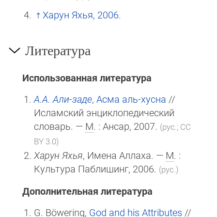
Харун Яхья, 2006
.
Литература
Использованная литература
А.А. Али-заде
,
Асма аль-хусна
//
Исламский энциклопедический
словарь. —
М
. : Ансар, 2007.
(рус.; CC
BY 3.0)
Харун Яхья
, Имена Аллаха. —
М
. :
Культура Паблишинг, 2006.
(рус.)
Дополнительная литература
G. Böwering,
God and his Attributes
//