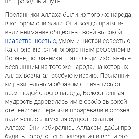
на Пра­вед­ный путь.
Посланники Аллаха были из того же народа,
в котором они жили. Они всегда при­тя­ги­
вали внимание общества своей высокой
нравственностью
, умом и чистой совестью.
Как поясняется многократным рефреном в
Коране, посланники — это люди, изб­ран­ные
Всевышним из того же народа, на которых
Аллах возлагал особую миссию. Пос­лан­ни­
ки разительным образом отличались от
всех людей своего народа; Божествен­ная
муд­рость даровалась им в особо высокой
степени: они первыми прозревали и осо­зна­
вали ясные знамения существования
Аллаха. Они избирались Аллахом, дабы про­
бу­дить народ от сна неведения и вести его