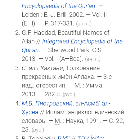
Encyclopaedia of the Qurʾān
. —
Leiden :
E. J. Brill
, 2002. — Vol. II
(E—I)
. — P. 317-331.
(англ.)
G.F. Haddad, Beautiful Names of
Allah //
Integrated Encyclopedia of the
Qurʾān
. — Sherwood Park:
CIS
,
2013. — Vol. I (A—Bea).
(англ.)
С. аль-Кахтани
, Толкование
прекрасных имён Аллаха. — 3-е
изд., стереотип. —
М
. : Умма,
2013. — 282 с.
(рус.)
М.Б. Пиотровский
,
ал-Асма̄’ ал-
Х̣усна̄
// Ислам: энциклопедический
словарь. —
М
. : Наука, 1991. — С. 22,
23.
(рус.)
B. Topaloğlu,
Râfi‘
//
TDV İslâm