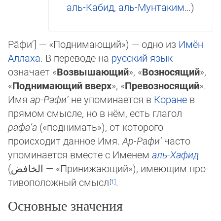
аль-Кабид
,
аль-Мунтаким
…)
Ра̄фи‘] — «Поднимающий»‎) — одно из
Имён
Аллаха
. В переводе на
русский язык
означает «
Возвышающий
», «
Возносящий
»,
«
Поднимающий вверх
», «
Пре­возносящий
».
Имя
ар-Рафи‘
не упоминается в
Коране
в
прямом смысле, но в нём, есть глагол
рафа‘а
(«поднимать»), от которого
происходит данное Имя.
Ар-Рафи‘
часто
упоминается вмес­те с Именем
аль-Хафид
(
الخافض
‎ — «Принижающий»), имеющим про­
ти­во­положный смысл
.
Основные значения