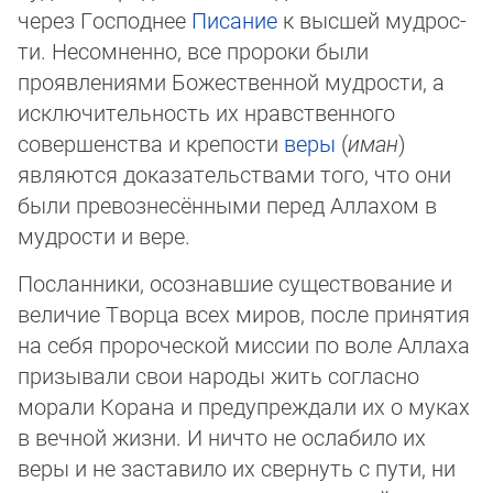
через Господнее
Писание
к высшей муд­рос­
ти. Несомненно, все пророки были
проявлениями Божественной мудрости, а
ис­клю­чи­тельность их нравственного
совершенства и крепости
веры
(
иман
)
являются до­ка­за­тель­ствами того, что они
были превознесёнными перед Аллахом в
мудрости и ве­ре.
Посланники, осознавшие существование и
величие Творца всех миров, после при­ня­тия
на себя пророческой миссии по воле Аллаха
призывали свои народы жить согласно
морали Корана и преду­преж­да­ли их о муках
в вечной жизни. И ничто не ос­ла­би­ло их
веры и не заставило их свернуть с пути, ни