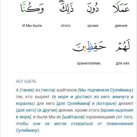
И Мы были
этого.
кроме
деяния
хранителями.
для них
АБУ АДЕЛЬ
А
(также)
из
(числа)
шайтанов
(Мы подчинили Сулейману)
тех, кто ныряет
(в море и достают из него жемчуга и
кораллы)
для него
[для Сулеймана]
и
(которые)
делают
(для него)
(и другие)
деяния, кроме этого
[кроме ныряния
в море]
, и были Мы их
[шайтанов]
охраняющими
(от того,
чтобы они не могли отказаться от повиновения
Сулейману)
.