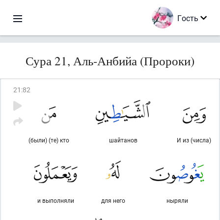
Гость
Сура 21, Аль-Анбийа (Пророки)
21
:
82
(были) (те) кто
шайтанов
И из (числа)
и выполняли
для него
ныряли