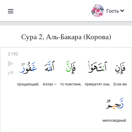
Гость
Сура 2, Аль-Бакара (Корова)
2
:
192
прощающий,
Аллах —
то поистине,
прекратят они,
Если же
милосердный.