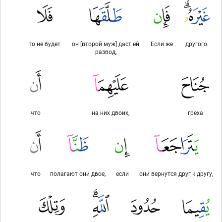
то не будет
он [второй муж] даст ей
Если же
другого.
развод,
что
на них двоих,
греха
что
полагают они двое,
если
они вернутся друг к другу,