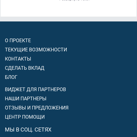
вернутся, если они
(двое)
полагают, что выполнят
ограничения
[установления]
Аллаха. И вот таковы
границы Аллаха, которые Он разъясняет людям, которые
знают.
О ПРОЕКТЕ
ТЕКУЩИЕ ВОЗМОЖНОСТИ
КОНТАКТЫ
СДЕЛАТЬ ВКЛАД
БЛОГ
ВИДЖЕТ ДЛЯ ПАРТНЕРОВ
НАШИ ПАРТНЕРЫ
ОТЗЫВЫ И ПРЕДЛОЖЕНИЯ
ЦЕНТР ПОМОЩИ
МЫ В СОЦ. СЕТЯХ