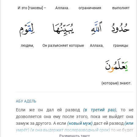
И это [таковы] –
Аллаха.
ограничения
выполнят
людям,
Он разъясняет которые
Аллаха,
границы
(которые) знают.
АБУ АДЕЛЬ
Если же он дал ей развод
(в третий раз)
, то не
дозволяется она ему после этого, пока не выйдет она
замуж за другого. А если
(новый муж)
даст ей развод
(или
умрёт)
(и она выдержит послеразводный срок)
то не будет
Развернуть текст
греха на них
[на прежнем муже и жене]
, что они
(вдвоём)