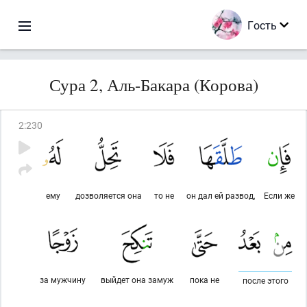
Гость
Сура 2, Аль-Бакара (Корова)
2
:
230
ему
дозволяется она
то не
он дал ей развод,
Если же
за мужчину
выйдет она замуж
пока не
после этого