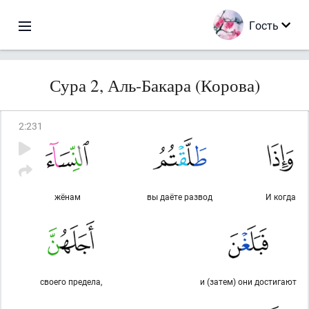
Гость
Сура 2, Аль-Бакара (Корова)
2
:
231
жёнам
вы даёте развод
И когда
своего предела,
и (затем) они достигают