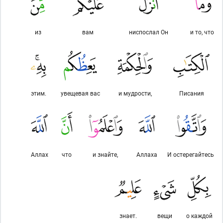
из
вам
ниспослал Он
и то, что
этим.
увещевая вас
и мудрости,
Писания
Аллах
что
и знайте,
Аллаха
И остерегайтесь
знает.
вещи
о каждой