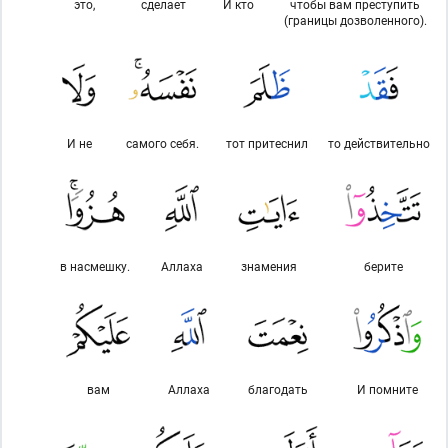
это,
сделает
И кто
чтобы вам преступить
(границы дозволенного).
И не
самого себя.
тот притеснил
то действительно
в насмешку.
Аллаха
знамения
берите
вам
Аллаха
благодать
И помните