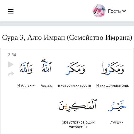
Гость
Сура 3, Алю Имран (Семейство Имрана)
3
:
54
И Аллах –
Аллах.
и устроил хитрость
И ухищрялись они,
(из) устраивающих
лучший
хитрость!»