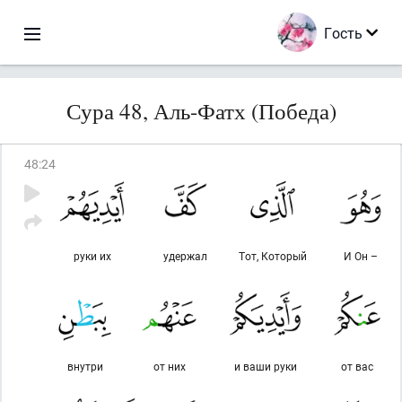
Гость
Сура 48, Аль-Фатх (Победа)
48
:
24
руки их
удержал
Тот, Который
И Он –
внутри
от них
и ваши руки
от вас