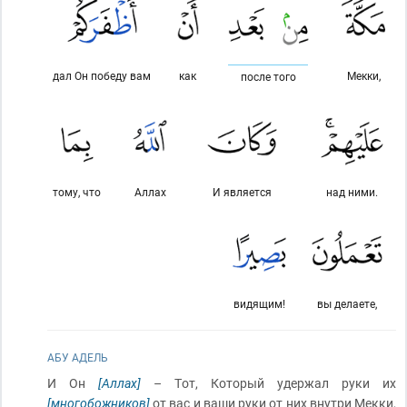
дал Он победу вам
как
Мекки,
после того
тому, что
Аллах
И является
над ними.
видящим!
вы делаете,
АБУ АДЕЛЬ
И Он
[Аллах]
– Тот, Который удержал руки их
[многобожников]
от вас и ваши руки от них внутри Мекки,