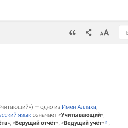
«Считающий»‎) — одно из
Имён
Аллаха
,
усский язык
означает «
Учитывающий
»,
ёта
», «
Берущий отчёт
», «
Ведущий учёт
»
,