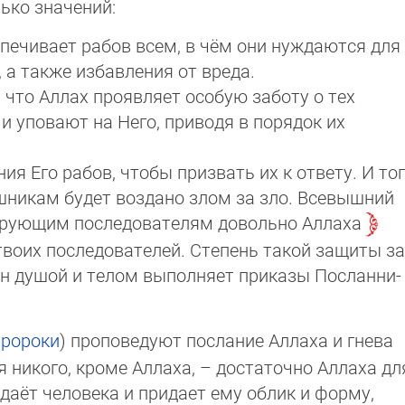
ько значений:
спечивает рабов всем, в чём они нуждаются для
 а также избавления от вреда.
 что Аллах проявляет особую заботу о тех
и уповают на Него, приводя в порядок их
ия Его рабов, чтобы призвать их к ответу. И тог
шникам будет воздано злом за зло. Все­выш­ний
ерующим последователям довольно Ал­лаха
и твоих последователей. Степень такой защиты за
 он душой и телом выполняет приказы Пос­лан­ни­
пророки
) проповедуют послание Аллаха и гнева
я никого, кроме Аллаха, – достаточно Аллаха дл
здаёт человека и придает ему облик и фор­му,