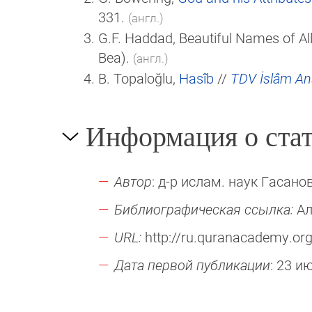
331.
(англ.)
G.F. Haddad, Beautiful Names of Al
Bea).
(англ.)
B. Topaloğlu,
Hasîb
//
TDV İslâm Ans
Информация о стат
Автор
: д-р ислам. наук Гасанов
Библиографическая ссылка:
Ал
URL:
http://ru.quranacademy.org/
Дата первой публикации
: 23 и