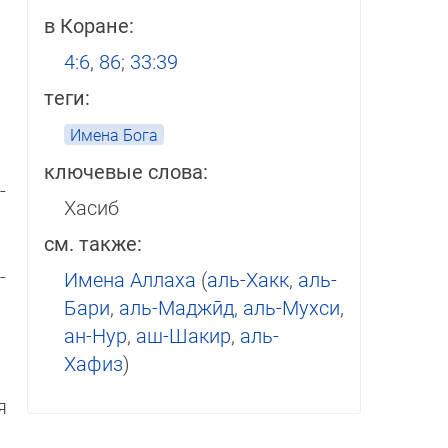
в Коране:
4:6
,
86
;
33:39
теги:
Имена Бога
ключевые слова:
­
Хасиб
см. также:
­
Имена Аллаха
(
аль-Хакк
,
аль-
Бари
,
аль-Маджӣд
,
аль-Мухси
,
ан-Нур
,
аш-Шакир
,
аль-
Хафиз
)
я