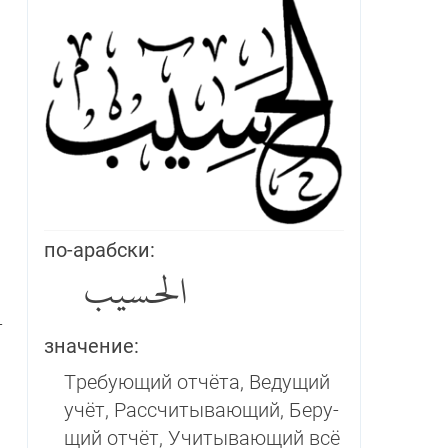
по-арабски:
الحسيب
­
значение:
Требующий отчёта, Ведущий
учёт, Рассчитывающий, Бе­ру­
щий отчёт, Учитываю­щий всё