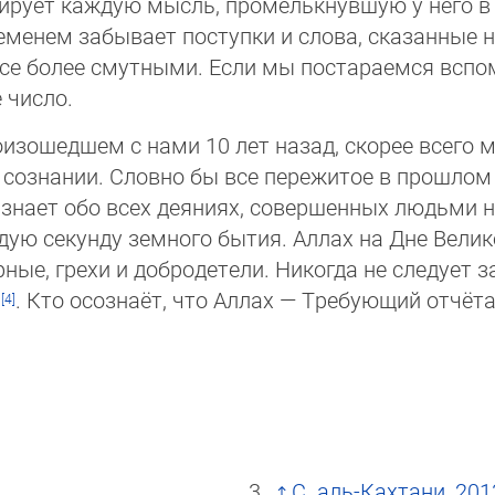
сирует каждую мысль, промелькнувшую у него в 
ременем забывает поступки и слова, сказанные 
все более смутными. Если мы постараемся вспо
 число.
роизошедшем с нами 10 лет назад, скорее всег
в сознании. Словно бы все пережитое в прошлом
знает обо всех деяниях, совершенных людьми на
ую секунду земного бытия. Аллах на Дне Велико
рные, грехи и добродетели. Никогда не следует 
. Кто осознаёт, что Аллах — Требующий отчёта,
С. аль-Кахтани, 201