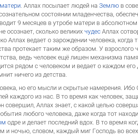
матери
. Аллах посылает людей на
Землю
в сове
 бессознательном состоянии младенчества, обеспеч
водит 9 месяцев в утробе матери в абсолютном м
 не осознает, сколько великих
чудес
Аллах сотвор
ако Аллах ведает о зарождении человека, когда т
етства протекает таким же образом. У взрослого
детства, ведь человек ещё лишен механизма памя
­дится рядом с человеком и ведает о каждом его
­нит ничего из детства.
овека, но его мысли и скрытые намерения. Ибо
лей каждого из нас. В то время как человек, за
он совершил, Аллах знает, с какой целью соверш
обытия любого человека, даже когда тот находи
ом
одре и делает последний вдох. В то время когда
м и ночью, словом, каждый миг Господь во всех 