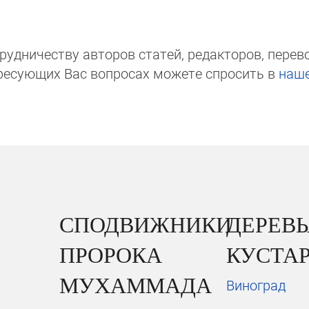
д­ни­чест­ву авторов статей, редакто­ров, пере­вод­
ре­сую­щих Вас вопросах мо­же­те спросить в
на­ш
СПОДВИЖНИКИ
ДЕРЕВЬ
ПРОРОКА
КУСТА
МУХАММАДА
Виноград