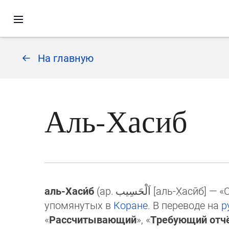
На главную
Аль-Хасиб
аль-Хаси́б
(ар.
اَلْحَسِيب
[аль-Х̣асӣб] — 
упомянутых в
Коране
. В переводе на
р
«
Рассчитывающий
», «
Требующий отч