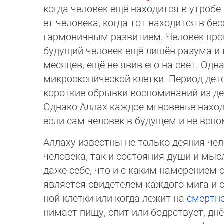
когда человек ещё находится в ут­робе
ет человека, когда тот на­хо­дит­ся в
гармоничным развити­ем. Че­ло­век про
будущий человек ещё ли­шён ра­зу­ма и
месяцев, ещё не явив его на свет. Одн
микро­скопи­ческой клетки. Пе­ри­од д
короткие обрывки вос­по­ми­на­ний из 
Однако Аллах каждое мгно­венье на­хо
если сам человек в бу­дущем и не вспом
Аллаху известны не только деяния чел
человека, так и состояния души и мыс
даже себе, что и с каким намерением 
является свидетелем каждого мига и с
ной клетки или когда лежит на
смертн
нимает пищу, спит или бодрствует, днё