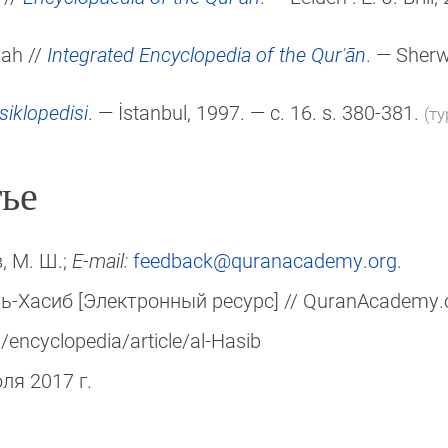
lah //
Integrated Encyclopedia of the Qurʾān
. — Sher
iklopedisi
. — İstanbul, 1997. — c. 16. s. 380-381.
(ту
ье
, М. Ш.;
E-mail:
feedback@quranacademy.org
.
ь-Хасиб [Электронный ресурс] // QuranAcademy.o
encyclopedia/article/al-Hasib
юля 2017 г.