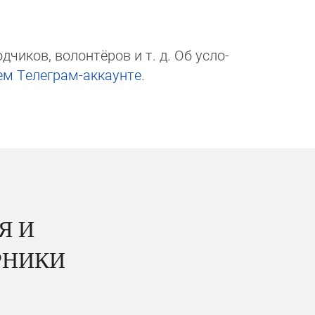
чи­ков, волон­тёров и т. д. Об ус­ло­
ем Те­ле­грам-ак­каунте
.
Я И
РНИКИ