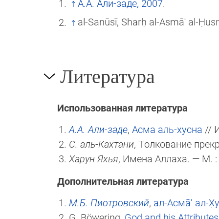
А.А. Али-заде, 2007
.
al-Sanūsī, Sharḥ al-Asmāʾ al-Ḥus
Литература
Использованная литература
А.А. Али-заде
,
Асма аль-хусна
// 
С. аль-Кахтани
, Толкование прекр
Харун Яхья
, Имена Аллаха. —
М
.
Дополнительная литература
М.Б. Пиотровский
,
ал-Асма̄’ ал-Х̣у
G. Böwering,
God and his Attributes