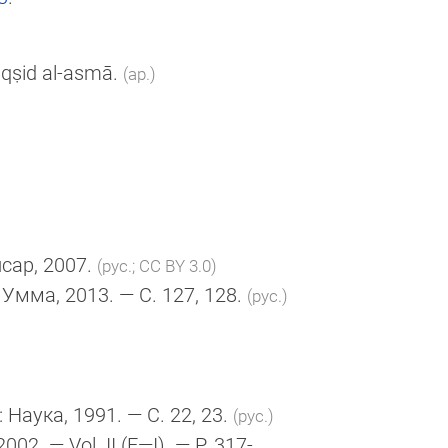
qṣid al-asmā.
(ар.)
Ансар, 2007.
(рус.; CC BY 3.0)
 : Умма, 2013. — С. 127, 128.
(рус.)
 : Наука, 1991. — С. 22, 23.
(рус.)
 2002. — Vol. II
(E—I)
. — P. 317-