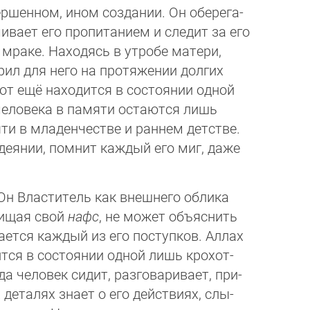
ршенном, ином создании. Он обе­ре­га­
ивает его пропитанием и сле­дит за его
раке. Находясь в ут­ро­бе матери,
ил для него на про­тя­же­нии долгих
от ещё находится в сос­то­янии одной
 человека в памяти остают­ся лишь
ти в младенчестве и раннем дет­стве.
 деянии, помнит каждый его миг, даже
 Он Властитель как внешнего облика
щищая свой
нафс
, не может объяснить
ается каждый из его поступков. Аллах
тся в состоянии одной лишь кро­хот­
 человек сидит, разгова­ри­ва­ет, при­
деталях знает о его действиях, слы­