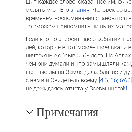
шит каждое слово, сказанное им, фик
скры­тым от Его
знания
. Человек со в
вре­ме­нем воспоминания становятся 
то смо­жем припомнить лишь их малое
Если кто-то спросит нас о событии, п
лей, которые в тот момент мелькали 
ничтожные обрывки былого. Но Аллах 
чём они думали и что замышляли кажд
шён­ные им на Земле дела: благие и ду
с нами и Свидетель всему [
4:6
,
86
;
6:62
]
не дожидаясь отчета у Всевышнего
.
Примечания