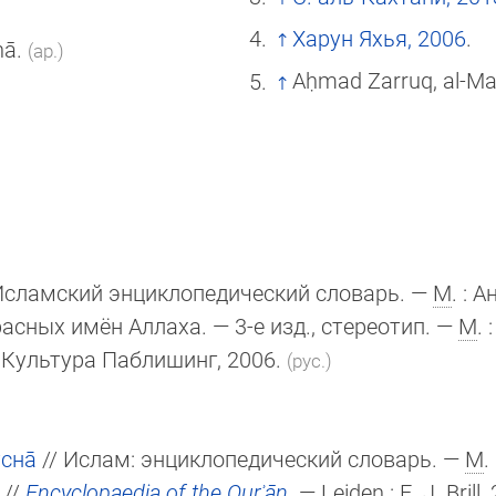
Харун Яхья, 2006
.
nā.
(ар.)
Aḥmad Zarruq, al-Ma
Исламский энциклопедический словарь. —
М
. : 
асных имён Аллаха. — 3-е изд., стереотип. —
М
.
 : Культура Паблишинг, 2006.
(рус.)
сна̄
// Ислам: энциклопедический словарь. —
М
.
//
Encyclopaedia of the Qurʾān
. — Leiden :
E. J. Brill
,