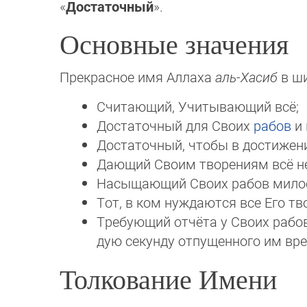
«
Достаточный
».
Основные значения
Прекрасное имя Аллаха
аль-Хасиб
в ши
Считающий, Учитывающий всё;
Достаточный для Своих
рабов
и 
Достаточный, чтобы в достижени
Дающий Своим творениям всё не
Насыщающий Своих рабов милос
Тот, в ком нуждаются все Его тв
Требующий отчёта у Своих рабо
дую секунду отпущенного им вр
Толкование Имени