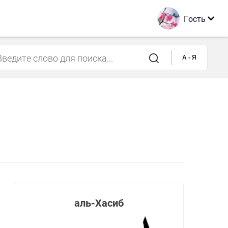
Гость
A - Я
аль-Хасиб