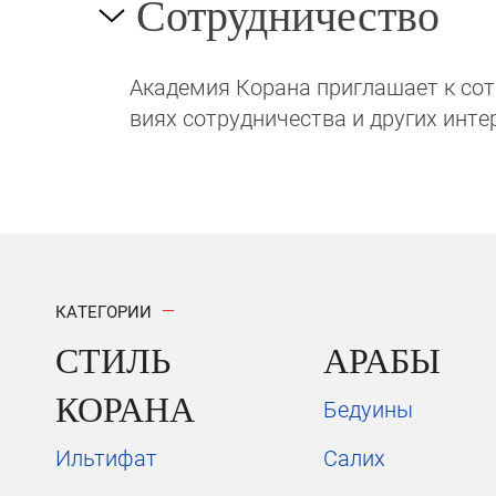
Сотрудничество
Академия Корана при­гла­ша­ет к сотру
виях сотрудни­чест­ва и других инте
КАТЕГОРИИ
СТИЛЬ
АРАБЫ
КОРАНА
Бедуины
Ильтифат
Салих