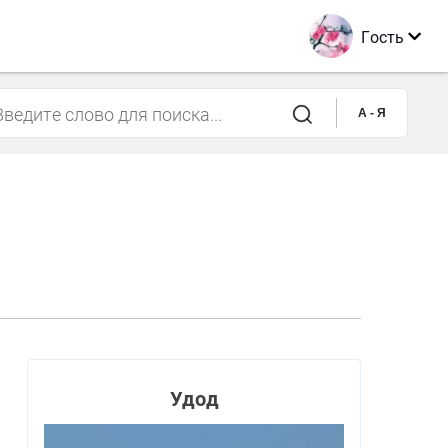
Гость
A - Я
Удод