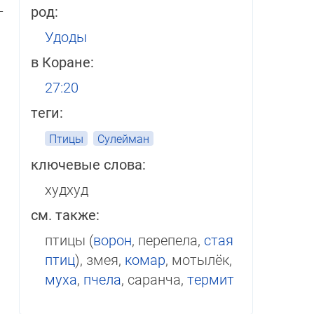
­
род:
Удоды
в Коране:
27:20
теги:
Птицы
Сулейман
ключевые слова:
худхуд
см. также:
птицы (
ворон
, пе­ре­пе­ла,
стая
птиц
), змея,
комар
, мотылёк,
муха
,
пчела
, саранча,
термит