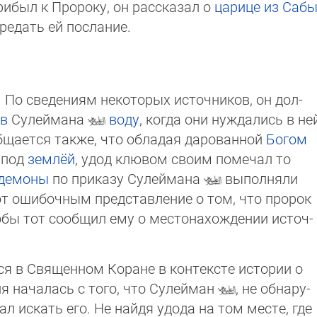
прибыл к Пророку, он рассказал о
царице из Саб
редать ей послание.
. По сведениям некоторых источников, он дол­
в
Сулеймана
воду
, когда они нуждались в не
бщается также, что обладая дарованной
Бо­гом
 под
землёй
, удод клювом своим помечал то
демоны
по приказу Сулеймана
выполняли
ют ошибочным представление о том, что пророк
обы тот сообщил ему о местонахождении ис­точ­
я в Священном Коране в контексте истории о
ия началась с того, что Сулейман
, не об­на­ру­
л искать его. Не найдя удода на том месте, где