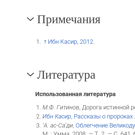
Примечания
Ибн Касир, 2012
.
Литература
Использованная литература
М.Ф. Гитинов
, Дорога истинной 
Ибн Касир
,
Рассказы о пророках
‘А. ас-Са‘ди
,
Облегчение Великоду
М
. : Умма, 2008. — Т. 2. — С. 641, 