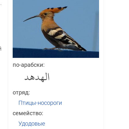
ы
.
й
по-арабски:
الهدهد
отряд:
Птицы-носороги
семейство:
Удодовые