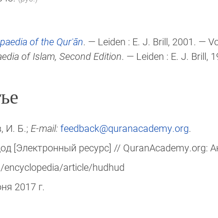
paedia of the Qurʾān
. — Leiden :
E. J. Brill
, 2001. — Vo
edia of Islam, Second Edition
. — Leiden :
E. J. Brill
, 
ье
, И. Б.;
E-mail:
feedback@quranacademy.org
.
од [Электронный ресурс] // QuranAcademy.org: А
/encyclopedia/article/hudhud
юня 2017 г.