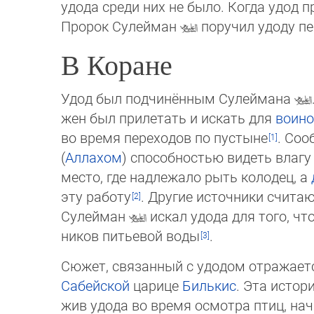
удо­да среди них не было. Когда удод 
Про­рок Су­лей­ман
поручил удоду пе
В Коране
Удод был подчинённым Сулеймана
жен был прилетать и искать для
воино
во время переходов по пустыне
. Соо
(
Аллахом
) способностью видеть влагу
место, где надлежало рыть колодец, а
эту работу
. Другие источники счита
Су­лейман
искал удода для того, чт
ни­ков питьевой воды
.
Сюжет, связанный с удодом отражаетс
Сабейской
царице
Билькис
. Эта истор
жив удода во время осмотра птиц, нача