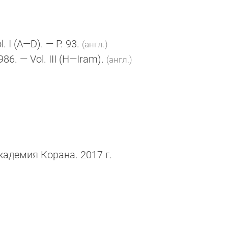
l. I
(A—D)
. — P. 93.
(англ.)
1986. — Vol. III (H—Iram).
(англ.)
кадемия Корана. 2017 г.