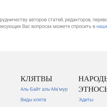
д­ни­чест­ву авторов статей, редакто­ров, пере­вод­
ре­сую­щих Вас вопросах мо­же­те спросить в
на­ш
КЛЯТВЫ
НАРОД
ЭТНОС
Аль-Байт аль-Ма‘мур
Виды клятв
‘Адиты