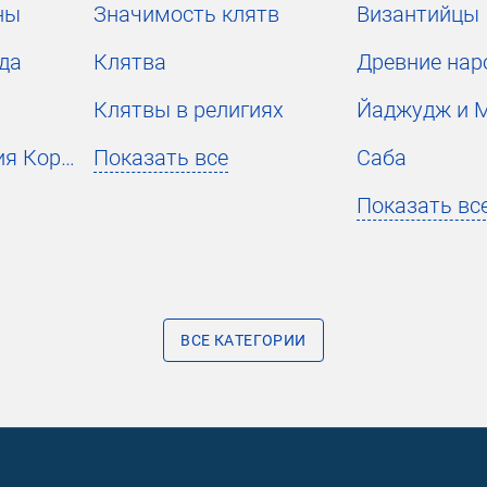
ны
Значимость клятв
Византийцы
да
Клятва
Древние на
Клятвы в религиях
Йаджудж и 
Украшение чтения Корана
Показать все
Саба
Показать вс
ВСЕ КАТЕГОРИИ