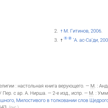
М. Гитинов, 2006
.
1
2
‘А. ас-Са‘ди, 20
религии : настольная книга верующего. —
М
. : Ан
/ Пер. с ар. А. Нирша. — 2-е изд., испр. —
М
. : Умм
шного, Милостивого в толковании слов Щедрог
643.
(рус.)