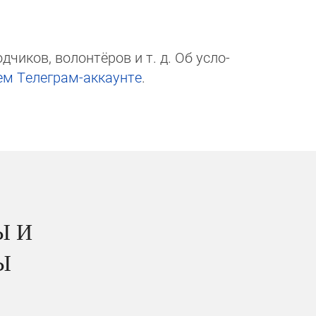
чи­ков, волон­тёров и т. д. Об ус­ло­
ем Те­ле­грам-ак­каунте
.
Ы И
Ы