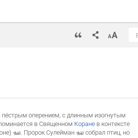
а с пёстрым оперением, с длинным изогнутым
поминается в Свя­щен­ном
Коране
в контексте
о­не)
. Пророк Сулейман
собрал птиц, но