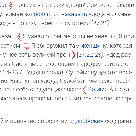
ил:
Почему я не вижу удода? Или же он ока­зал
Сулейман
поклялся
наказать
удода в слу­чае
ода в пользу своего отсутствия [
27:21
].
казал:
Я узнал о том, чего ты не знаешь. Я при­
вестием.
Я обнаружил там
женщину
, кото­рая
и у неё есть великий трон
27:22-23
. Удод рас­
а из Сабы вместе со своим народом сби­тые с
7:24-26
]
. Удод передал Сулейману
это важ­
ст­вие. Выслушав удода, Сулейман
велел пе­ре­
жало в себе следующие слова:
Во имя
Ал­ла­ха,
зноситесь предо мною и явитесь ко мне по­кор­
й и принятие ей религии
единобожия
со­дер­жит­