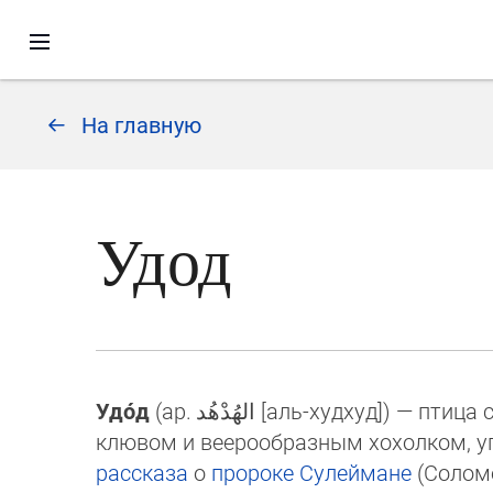
На главную
Удод
Удо́д
(ар.
الهُدْهُد
[аль-худхуд]‎) — птиц
клю­вом и веерообразным хохолком, у
рас­ска­за
о
пророке
Сулеймане
(Со­ло­м