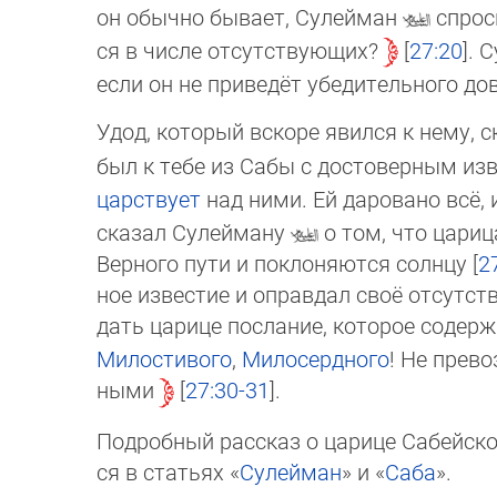
он обычно бывает, Сулейман
спрос
ся в числе отсутствующих?
27:20
. 
если он не приведёт убедительного дов
Удод, который вскоре явился к нему, с
был к тебе из Сабы с достоверным из
царствует
над ними. Ей даровано всё, 
ска­зал Сулейману
о том, что цариц
Вер­но­го пути и поклоняются солнцу [
2
ное известие и оп­рав­дал своё от­сут­
дать царице послание, которое содер
Милостивого
,
Милосердного
! Не прево
ны­ми
27:30-31
.
Подробный рассказ о царице Сабейско
ся в статьях «
Сулейман
» и «
Саба
».