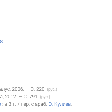
08
.
далус, 2006. — С. 220.
(рус.)
а, 2012. — С. 791.
(рус.)
о
: в 3 т. / пер. с араб.
Э. Кулиев
. —