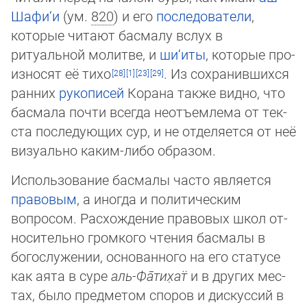
Ша­фи­‘и
(ум.
820
) и его
последователи
,
которые читают басмалу вслух в
ритуальной молитве, и
ши‘иты
, которые про­
из­но­сят её тихо
. Из сохранившихся
ранних
рукописей
Корана также видно, что
басмала почти всегда неотъ­ем­ле­ма от тек­
ста последующих сур, и не отделяется от неё
визуально каким-либо образом.
Использование басмалы часто является
правовым
, а иногда и политическим
вопросом. Расхождение правовых школ от­
но­си­тельно громкого чтения басмалы в
богослужении, основанного на его статусе
как аята в суре
аль-Фа̄­ти­х̣ат̈
и в других мес­
тах, было предметом споров и дискуссий в