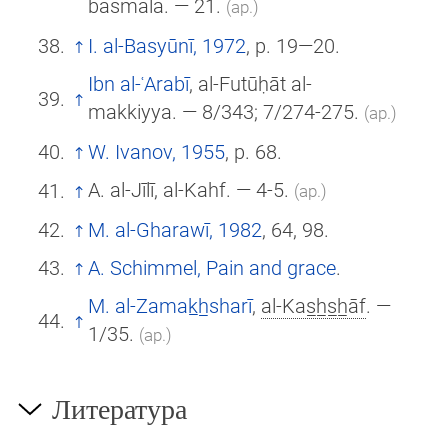
basmala. — 21.
(ар.)
I. al-Basyūnī, 1972
, p. 19—20.
Ibn al-ʿArabī
, al-Futūḥāt al-
makkiyya. — 8/343; 7/274-275.
(ар.)
W. Ivanov, 1955
, p. 68.
A. al-Jīlī, al-Kahf. — 4-5.
(ар.)
M. al-Gharawī, 1982
, 64, 98.
A. Schimmel, Pain and grace
.
M. al-Zamak̲h̲sharī
,
al-Kas̲h̲s̲h̲āf
. —
1/35.
(ар.)
Литература