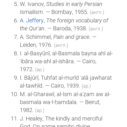
W. Ivanov,
Studies in early Persian
Ismailism
. — Bombay, 1955.
(англ.)
A. Jeffery
,
The foreign vocabulary of
the Qurʾan
. — Baroda, 1938.
(англ.)
A. Schimmel,
Pain and grace
. —
Leiden, 1976.
(англ.)
I. al-Basyūnī, al-Basmala bayna ahl al-
ʿibāra wa-ahl al-ishāra. — Cairo,
1972.
(ар.)
I. Bājūrī, Tuḥfat al-murīd ʿalā jawharat
al-tawḥīd. — Cairo, 1939.
(ар.)
M. al-Gharawī, al-Ism al-aʿẓam aw al-
basmala wa-l-ḥamdala. — Beirut,
1982.
(ар.)
J. Healey, The kindly and merciful
God. On some semitic divine