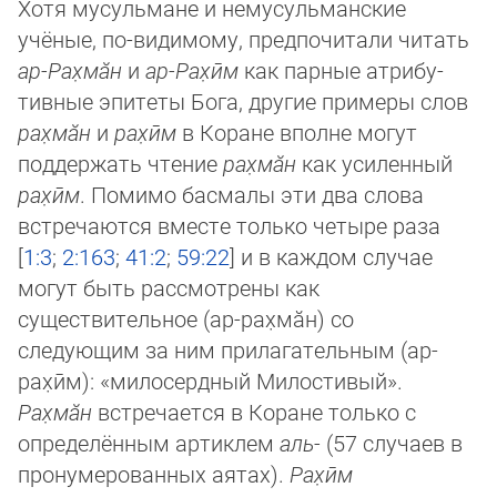
Хотя мусульмане и немусульманские
учёные, по-видимому, предпочитали читать
ар-Рах̣мӑн
и
ар-Рах̣ӣм
как парные ат­ри­бу­
тивные эпитеты Бога, другие примеры слов
рах̣мӑн
и
рах̣ӣм
в Коране вполне могут
поддержать чтение
рах̣мӑн
как уси­лен­ный
рах̣ӣм
. Помимо басмалы эти два слова
встречаются вместе только четыре раза
[
1:3
;
2:163
;
41:2
;
59:22
] и в каждом слу­чае
могут быть рассмотрены как
существительное (ар-рах̣мӑн) со
следующим за ним прилагательным (ар-
рах̣ӣм): «ми­ло­серд­ный Милостивый».
Рах̣мӑн
встречается в Коране только с
определённым артиклем
аль-
(57 случаев в
пронуме­ро­ван­ных аятах).
Рах̣ӣм