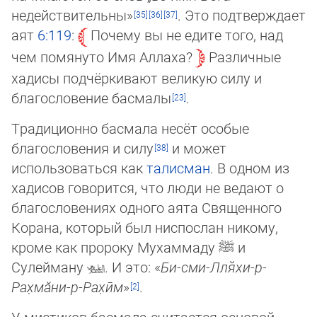
недействительны»
. Это подт­вер­ждает
аят
6:119
:
Почему вы не едите того, над
чем помянуто Имя Аллаха?
Раз­лич­ные
хадисы подчёркивают великую силу и
благословение басмалы
.
Традиционно басмала несёт особые
благословения и силу
и может
использоваться как
талисман
. В одном из
хадисов говорится, что люди не ведают о
благословениях од­ного аята Священного
Корана, который был ниспослан никому,
кроме как пророку Му­хаммаду
ﷺ
и
Сулейману
. И это: «
Би-сми-Лля̆хи-р-
Рах̣мӑни-р-Рах̣ӣм
»
.
У мистиков басмала считается основой