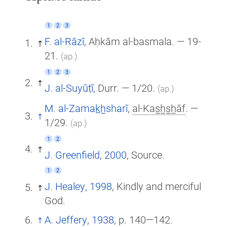
1
2
3
F. al-Rāzī
, Aḥkām al-basmala. — 19-
21.
(ар.)
1
2
3
J. al-Suyūṭī
, Durr. — 1/20.
(ар.)
M. al-Zamak̲h̲sharī
,
al-Kas̲h̲s̲h̲āf
. —
1/29.
(ар.)
1
2
J. Greenfield, 2000
, Source.
1
2
J. Healey, 1998
, Kindly and merciful
God.
A. Jeffery, 1938
, p. 140—142.