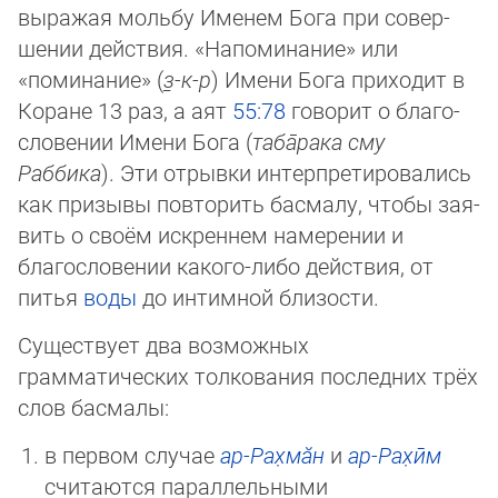
вы­ражая мольбу Именем Бога при со­вер­
шении действия. «Напо­ми­на­ние» или
«поминание» (
з̱-к-р
) Имени Бога приходит в
Ко­ра­не 13 раз, а аят
55:78
говорит о бла­го­
сло­вении Имени Бога (
та­ба̄­ра­ка сму
Раббика
). Эти отрывки интерпрети­ро­ва­лись
как призывы повторить басмалу, что­бы зая­
вить о сво­ём иск­рен­нем намерении и
благословении како­го-ли­бо дей­ст­вия, от
питья
воды
до интимной близости.
Существует два возможных
грамматических толкования последних трёх
слов басмалы:
в первом случае
ар-Рах̣мӑн
и
ар-Рах̣ӣм
считаются параллельными