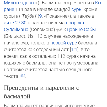
Милосердного
»). Басмала встре­чается в
Ко­
ра­не
114 раз в начале каждой
суры
кроме
суры
ат-Таў­бат̈
(
9
, «По­кая­ние»), а также в
аяте
27:30
в начале письма
пророка
Сулеймана
(Соломо­на)
к
ца­ри­це Сабы
(Билькис). Из 113 случаев нахождения в
нача­ле сур, только в
первой суре
бас­ма­ла
счи­тается как отдельный аят [
1:1
], в то
время, как в остальных 112 сурах начи­на­
ющих­ся с бас­малы, она не пронумерована,
но также считается частью священ­но­го
текс­та
.
Прецеденты и параллели с
басмалой
Басмала имеет различные исторические