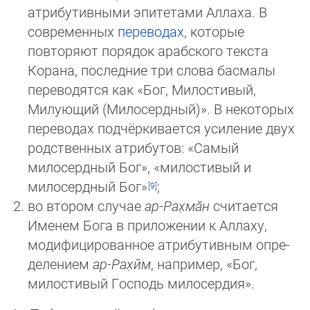
атрибутивными эпитетами Аллаха. В
современных
пе­реводах
, которые
повторяют порядок арабского текста
Корана, последние три слова басмалы
переводятся как «Бог, Ми­лостивый,
Милующий (Милосердный)». В некоторых
переводах подчёркивается усиление двух
родственных атрибутов: «Са­мый
милосердный Бог», «милостивый и
милосердный Бог»
;
во втором случае
ар-Рах̣мӑн
считается
Именем Бога в приложении к Аллаху,
модифицированное атрибутивным оп­ре­
де­лением
ар-Рах̣ӣм
, например, «Бог,
милостивый Господь милосердия».