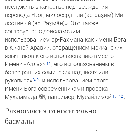
послужить в качестве подтверждения
перевода «Бог, милосердный (ар-рах̣ӣм) Ми­
лос­тивый (ар-Рах̣мӑн)». Это также
согласуется с доисламским
использованием ар-Рахмана как имени Бога
в Южной Ара­вии, отвращением мекканских
язычников к его использованию вместо
Имени «Аллах»
, его использованием в
более ран­них семитских надписях или
рукописях
и использованием этого
Имени Бога современниками пророка
Мухаммада
ﷺ
, на­при­мер, Мусайлимой
.
Разногласия относительно
басмалы