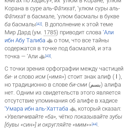
Корана в суре
аль-Фа̄­ти­х̣ат̈
, ‘улюм суры
аль-
Фа̄­ти­х̣ат̈
в бас­ма­ле, ‘улюм басмалы в букве
ба
басмалы
. В дополнение к этой теме
Мир Дард (ум.
1785
) приводит слова
‘Али
ибн Абу Та­ли­ба
о том, что все тайны
содержатся в точке под басмалой, и эта
точка — ‘Али
.
С точки зрения орфографии между частицей
би-
и слово
исм
(«имя») стоит знак алиф ( ا ),
но традиционно в слове
би-сми
(بسم) алифа
нет. Одним из свидетельств этого является
отсутствие упоминания об алифе в хадисе
‘Умара ибн аль-Хаттаба
, ко­то­рый сказал:
«
Увеличивайте «ба», чётко показывайте зубы
[бувы «син»] и округляйте «мим»
»
.