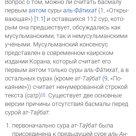
Вопрос о том, можно ли считать басмалу
первым
аятом
суры
аль-Фа̄­ти­х̣ат̈
(
1
, «От­кры­
ваю­щая») [
1:1
] и оставшихся 112 сур, ко­то­
рым она предшествует, обсуждались как
мусульманскими, так и немусульманскими
учёными. Мусульманский кон­сен­сус
представлен в современном каирском
издании Корана, который считает его
первым аятом только суры
аль-Фа̄­ти­х̣ат̈
, а в
ос­тальных сурах (кроме
ат-Таў­бат̈
(
9
, «По­
кая­ние»)) считает ненумерованной строкой
текста (
сат̣р
)
. Существует две ос­нов­ные
версии причины отсутствия басмалы перед
сурой
ат-Таў­бат̈
:
первоначально сура
ат-Таў­бат̈
была
присоединена к предыдущей суре
аль-Ан­