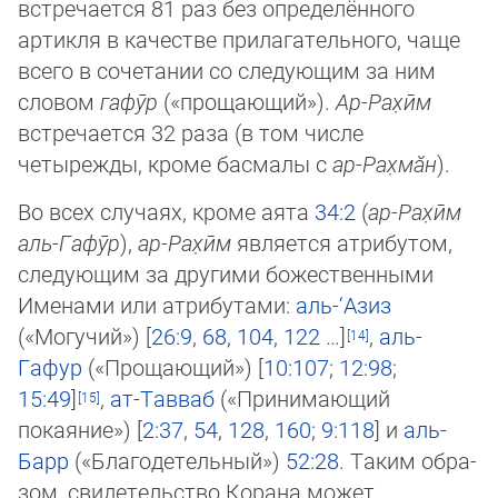
встречается 81 раз без определённого
артикля в качестве прилагательного, чаще
всего в сочетании со сле­дующим за ним
словом
гафӯр
(«прощающий»).
Ар-Рах̣ӣм
встречается 32 раза (в том числе
четырежды, кроме басмалы с
ар-Рах̣­мӑн
).
Во всех случаях, кроме аята
34:2
(
ар-Рах̣ӣм
аль-Гафӯр
),
ар-Рах̣ӣм
является атрибутом,
следующим за другими божест­вен­ными
Именами или атрибутами:
аль-‘Азиз
(«Могучий») [
26:9
,
68
,
104
,
122
…]
,
аль-
Гафур
(«Прощающий») [
10:107
;
12:98
;
15:49
]
,
ат-Тавваб
(«Принимающий
покаяние») [
2:37
,
54
,
128
,
160
;
9:118
] и
аль-
Барр
(«Благодетельный»)
52:28
. Таким об­ра­
зом, свидетельство Корана может