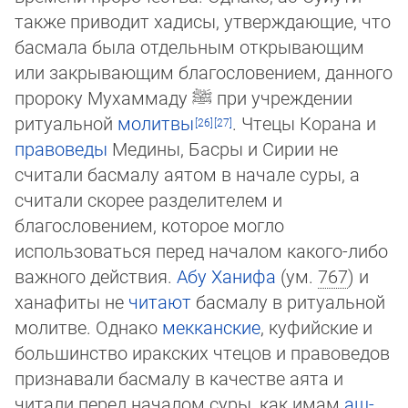
также приводит хадисы, утверждающие, что
басмала была отдельным открывающим
или закрывающим благословением, данного
пророку Мухаммаду
ﷺ
при уч­реж­дении
ритуальной
молитвы
. Чтецы Корана и
правоведы
Медины, Басры и Сирии не
считали басмалу аятом в на­ча­ле су­ры, а
считали скорее разделителем и
благословением, которое могло
использоваться перед началом какого-либо
важ­но­го действия.
Абу Ханифа
(ум.
767
) и
ханафиты не
читают
басмалу в ритуальной
молитве. Однако
мекканские
, куфий­ские и
боль­шинство иракских чтецов и правоведов
признавали басмалу в качестве аята и
читали перед началом суры, как имам
аш-