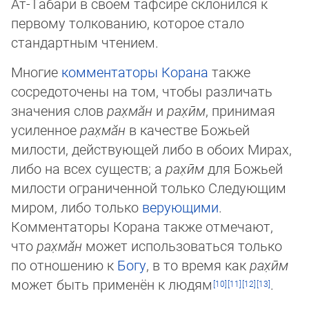
Ат-Табари в своём тафсире склонился к
первому толкованию, которое стало
стандартным чтением.
Многие
комментаторы Корана
также
сосредоточены на том, чтобы различать
значения слов
рах̣мӑн
и
рах̣ӣм
, принимая
уси­ленное
рах̣мӑн
в качестве Божьей
милости, действующей либо в обоих Мирах,
либо на всех существ; а
рах̣ӣм
для Божьей
ми­лос­ти ограниченной только Следующим
миром, либо только
верующими
.
Комментаторы Корана также отмечают,
что
рах̣­мӑн
может ис­поль­зоваться только
по отношению к
Богу
, в то время как
рах̣ӣм
может быть применён к людям
.