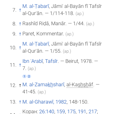
M. al-Ṭabarī
, Jāmiʿ al-Bayān fī Tafsīr
al-Qurʾān. — 1/114-118.
(ар.)
Rashīd Riḍā, Manār. — 1/44.
(ар.)
Paret, Kommentar.
(ар.)
M. al-Ṭabarī
, Jāmiʿ al-Bayān fī Tafsīr
al-Qurʾān. — 1/55.
(ар.)
Ibn ʿArabī
,
Tafsīr
. — Beirut, 1978. —
7.
(ар.)
1
2
M. al-Zamak̲h̲sharī
,
al-Kas̲h̲s̲h̲āf
. —
41-45.
(ар.)
M. al-Gharawī, 1982
, 148-150.
Коран:
26:140
,
159
,
175
,
191
,
217
;