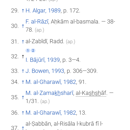
H. Algar, 1989
, p. 172.
F. al-Rāzī
, Aḥkām al-basmala. — 38-
78.
(ар.)
al-Zabīdī, Radd.
(ар.)
1
2
I. Bājūrī, 1939
, p. 3—4.
J. Bowen, 1993
, p. 306—309.
M. al-Gharawī, 1982
, 91.
M. al-Zamak̲h̲sharī
,
al-Kas̲h̲s̲h̲āf
. —
1/31.
(ар.)
M. al-Gharawī, 1982
, 13.
al-Ṣabbān, al-Risāla l-kubrā fī l-