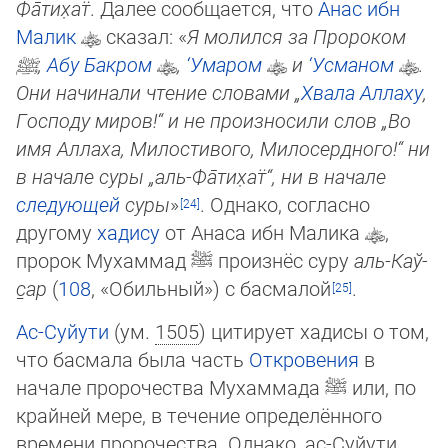
Фа̄­ти­х̣ат̈
. Далее сообщается, что
Анас ибн
Малик
сказал: «
Я молился за Пророком
ﷺ
,
Абу Бакром
,
‘Умаром
и
‘Усманом
.
Они начинали чтение словами „
Хвала Аллаху
,
Господу миров!“ и не произносили слов „Во
имя Аллаха, Милостивого, Милосердного!“ ни
в начале су­ры „аль-Фа̄­ти­х̣ат̈“, ни в начале
следующей
суры
»
. Однако, согласно
другому
хадису
от Анаса ибн Малика
,
пророк Мухаммад
ﷺ
про­изнёс суру
аль-Каў­
с̱ар
(
108
, «Обиль­ный») с басмалой
.
Ас-Суйути
(ум.
1505
) цитирует хадисы о том,
что басмала была часть
Откровения
в
начале пророчества Мухаммада
ﷺ
или, по
крайней мере, в течение определённого
времени пророчества. Однако, ас-Суйути