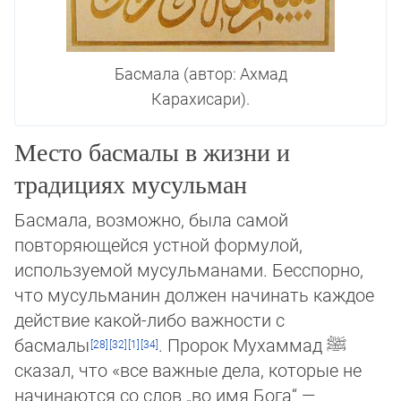
Басмала (автор: Ахмад
Карахисари).
Место басмалы в жизни и
традициях мусульман
Басмала, возможно, была самой
повторяющейся устной формулой,
используемой му­суль­манами. Бесспорно,
что му­суль­манин должен начинать каждое
действие какой-либо важности с
басмалы
. Пророк Мухаммад
ﷺ
сказал, что «все важные де­ла, которые не
начинаются со слов „во имя Бога“ —