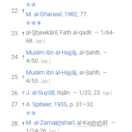
1
2
M. al-Gharawī, 1982
, 77.
1
2
3
al-S̲h̲awkānī, Fatḥ al-qadīr. — 1/64-
68.
(ар.)
Muslim ibn al-Ḥajjāj
, al-Ṣaḥīḥ. —
4/50.
(ар.)
Muslim ibn al-Ḥajjāj
, al-Ṣaḥīḥ. —
4/53.
(ар.)
J. al-Suyūṭī
, Itqān. — 1/20, 23.
(ар.)
A. Spitaler, 1935
, p. 31—32.
1
2
M. al-Zamak̲h̲sharī
,
al-Kas̲h̲s̲h̲āf
. —
1/24-26.
(ар.)