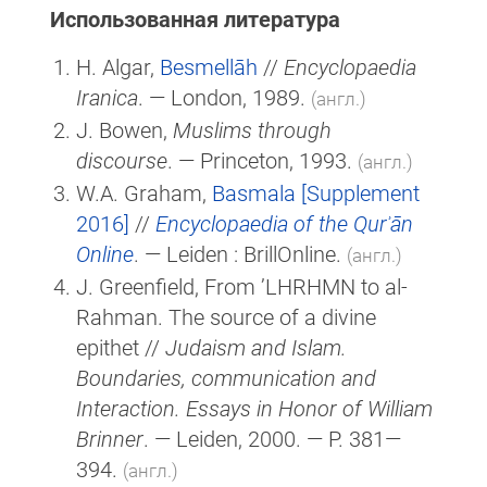
Использованная литература
H. Algar,
Besmellāh
//
Encyclopaedia
Iranica
. — London, 1989.
(англ.)
J. Bowen,
Muslims through
discourse
. — Princeton, 1993.
(англ.)
W.A. Graham,
Basmala [Supplement
2016]
//
Encyclopaedia of the Qurʾān
Online
. — Leiden : BrillOnline.
(англ.)
J. Greenfield, From ’LHRHMN to al-
Rahman. The source of a divine
epithet //
Judaism and Islam.
Boundaries, communication and
Interaction. Essays in Honor of William
Brinner
. — Leiden, 2000. — P. 381—
394.
(англ.)