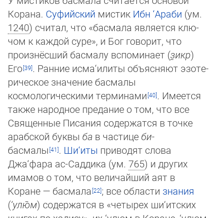
Корана.
Суфийский
мистик
Ибн ‘Араби
(ум.
1240
) считал, что «басмала является клю­
чом к каждой суре», и Бог говорит, что
произнёсший басмалу вспоминает (
з̱икр
)
Его
. Ранние исма‘илиты объясняют эзо­те­
ри­ческое значение басмалы
космологическими терминами
. Имеется
также народное предание о том, что все
Свя­щен­ные Писания содержатся в точке
арабской буквы
ба
в частице
би-
басмалы
.
Ши‘иты
приводят слова
Джа‘фара ас-Сад­дика (ум.
765
) и других
имамов о том, что величайший аят в
Коране — басмала
; все области
знания
(
‘улю̄м
) содержатся в «четырех ши‘итских
книгах по хадису», их ‘улюм в Коране, ‘улюм