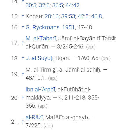
30:5
;
32:6
;
36:5
;
44:42
.
Коран:
28:16
;
39:53
;
42:5
;
46:8
.
G. Ryckmans, 1951
, 47-48.
M. al-Ṭabarī
, Jāmiʿ al-Bayān fī Tafsīr
al-Qurʾān. — 3/245-246.
(ар.)
J. al-Suyūṭī
, Itqān. — 1/60, 65.
(ар.)
M. al-Tirmiẕī, al-Jāmiʿ al-ṣaḥīḥ. —
48/10.1.
(ар.)
Ibn al-ʿArabī
, al-Futūḥāt al-
makkiyya. — 4, 211-213, 355-
356.
(ар.)
al-Rāzī
, Mafātīḥ al-g̲h̲ayb. —
7/225.
(ар.)