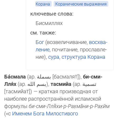
Корана
Коранические выражения
ключевые слова:
Бисмиллях
см. также:
Бог
(возвеличивание,
вос­хва­
ле­ние
, по­чи­та­ние, про­слав­ле­
ние),
сура
,
структура Кора­на
Ба́смала
(ар.
بسملة
[басмалят̈]‎),
би-сми-
Лля́х
(ар.
بسم الله
‎),
тасмийа
(ар.
تسمية
[тасмийат̈]‎) — крат­кая производная от
наиболее распро­стра­нён­ной исламской
формулы
би-сми-Лля̆­хи-р-Рах̣мӑни-р-Рах̣ӣм
(«с
Име­нем
Бога
Милостивого