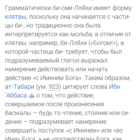
Грамматически
би-сми-Лля̆хи
имеет форму
клятвы
, поскольку она начинается с час­ти­
цы
би-
, но традиционно она была
интерпретируется как мольба, в отличие от
клят­вы, например,
би-Лля̆хи
(«Богом!»), в
которой частица
би-
требует, чтобы был
подразу­ме­вае­мый глагол выражал
намерение действовать или начать
действие «с Именем Бо­га». Таким образом,
ат-Табари
(ум.
923
) цитирует слова
Ибн
‘Аббаса
о том, что дей­ст­вие,
совершаемое после произнесения
басмалы — будь то чтение, стояние или си­
де­ние — подразумевает намерение
совершить поступок «с Именем» или «во
Имя» Бога, а не «посредством» Бо­га, как