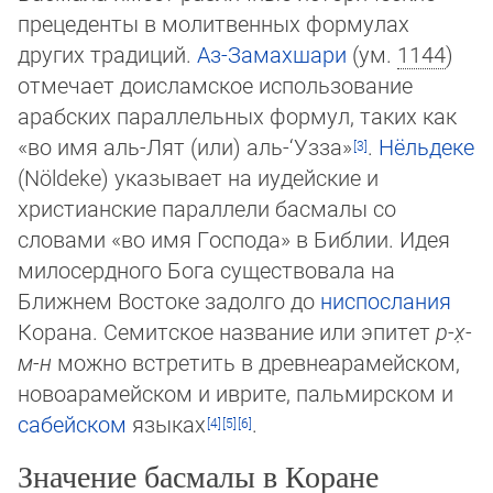
прецеденты в молитвенных формулах
других традиций.
Аз-Замахшари
(ум.
1144
)
отмечает доисламское использование
арабских параллельных формул, таких как
«во имя аль-Лят (или) аль-‘Узза»
.
Нёльдеке
(Nöldeke) указывает на иудейские и
христианские параллели басмалы со
словами «во имя Гос­по­да» в Библии. Идея
милосердного Бога существовала на
Ближнем Востоке задол­го до
ниспослания
Корана. Семитское название или эпитет
р-х̣-
м-н
можно встре­тить в древ­неарамейском,
новоарамейском и иврите, пальмирском и
сабейском
языках
.
Значение басмалы в Коране