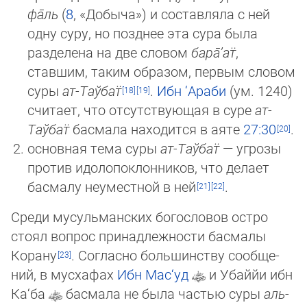
фа̄ль
(
8
, «До­бы­ча») и составляла с ней
одну суру, но позднее эта сура была
разделена на две словом
бара̄’ат̈
,
ставшим, таким образом, первым словом
суры
ат-Таў­бат̈
.
Ибн ‘Араби
(ум. 1240)
считает, что отсутствующая в суре
ат-
Таў­бат̈
басмала находится в аяте
27:30
.
основная тема суры
ат-Таў­бат̈
— угрозы
против идолопоклонников, что делает
басмалу неуместной в ней
.
Среди мусульманских богословов остро
стоял вопрос принадлежности басмалы
Корану
. Согласно большинству сооб­ще­
ний, в мусхафах
Ибн Мас‘уд
и Убаййи ибн
Ка‘ба
басмала не была частью суры
аль-