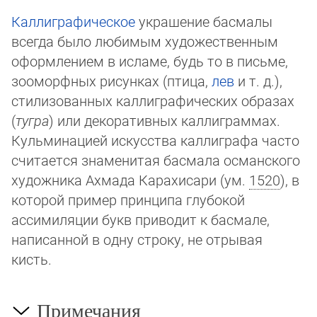
Каллиграфическое
украшение басмалы
всегда было любимым художественным
оформлением в исламе, будь то в письме,
зооморфных рисунках (птица,
лев
и т. д.),
стилизованных каллиграфических образах
(
тугра
) или декоративных калли­грам­мах.
Кульминацией искусства каллиграфа часто
считается знаменитая басмала османского
художника Ахмада Кара­хи­са­ри (ум.
1520
), в
которой пример принципа глубокой
ассимиляции букв приводит к басмале,
написанной в одну строку, не от­ры­вая
кисть.
Примечания