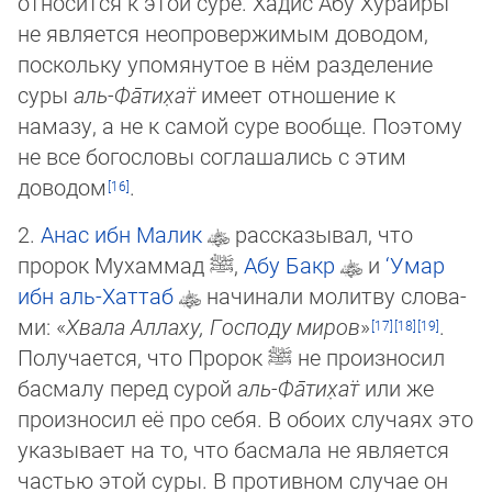
относится к этой суре. Хадис Абу Хурайры
не является неопровержимым доводом,
поскольку упомянутое в нём раз­де­ле­ние
суры
аль-Фа̄­ти­х̣ат̈
имеет отношение к
намазу, а не к самой суре вообще. Поэтому
не все богословы соглашались с этим
доводом
.
2.
Анас ибн Малик
рассказывал, что
пророк Мухаммад
ﷺ
,
Абу Бакр
и
‘Умар
ибн аль-Хаттаб
начинали молитву сло­ва­
ми: «
Хвала Аллаху, Господу миров
»
.
Получается, что Пророк
ﷺ
не произносил
басмалу перед сурой
аль-Фа̄­ти­х̣ат̈
или же
произносил её про себя. В обоих случаях это
указывает на то, что басмала не является
частью этой суры. В про­тив­ном слу­чае он