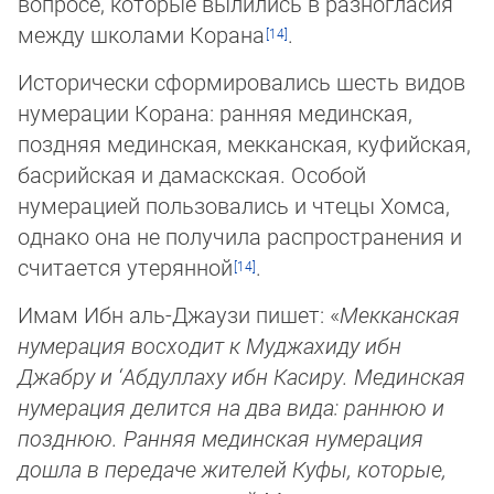
вопросе, которые вылились в разногласия
меж­ду шко­лами Корана
.
Исторически сформировались шесть видов
нумерации Корана: ранняя мединская,
поздняя мединская, мекканская, ку­фий­ская,
басрийская и дамаскская. Особой
нумерацией пользовались и чтецы Хомса,
однако она не получила распростра­не­ния и
считается утерянной
.
Имам Ибн аль-Джаузи пишет: «
Мекканская
нумерация восходит к Муджахиду ибн
Джабру и ‘Абдуллаху ибн Касиру. Мединская
нумерация делится на два вида: раннюю и
позднюю. Ранняя мединская нумерация
дошла в передаче жителей Куфы, которые,