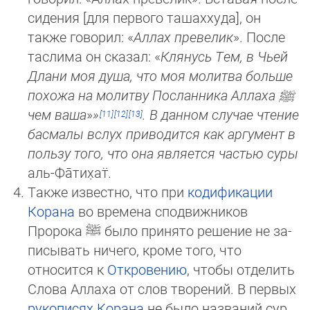
си­де­ния [для первого ташаххуда], он
также говорил: «
Аллах превелик
». После
таслима он сказал: «
Клянусь Тем, в Чьей
Дла­ни моя душа, что моя молитва больше
похожа на молитву Посланника Аллаха
ﷺ
чем ваша
»
»
. В данном случае чте­ние
бас­малы вслух приводится как аргумент в
пользу того, что она является частью суры
аль-Фа̄­ти­х̣ат̈
.
Также известно, что при
кодификации
Корана
во времена сподвижников
Пророка
ﷺ
было принято решение не за­
пи­сы­вать ничего, кроме того, что
относится к
Откровению
, чтобы отделить
Слова Аллаха от слов творений. В первых
ру­ко­пи­сях Корана
не было названий сур,