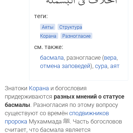
الخلاف في البسملة
теги:
Аяты
Структура
Корана
Разногласие
см. также:
басмала
, разногласие (
вера
,
от­ме­на заповедей
),
сура
,
аят
Знатоки
Корана
и богословия
придерживаются
разных мнений о ста­ту­се
басмалы
. Раз­но­гла­сия по этому вопросу
существуют со вре­мён
сподвижников
пророка
Му­хам­ма­да
ﷺ
. Часть богословов
счи­та­ет, что басмала является