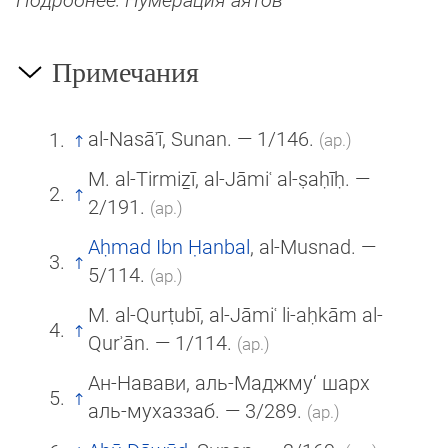
Примечания
al-Nasāʾī, Sunan. — 1/146.
(ар.)
M. al-Tirmiẕī, al-Jāmiʿ al-ṣaḥīḥ. —
2/191.
(ар.)
Aḥmad Ibn Ḥanbal
, al-Musnad. —
5/114.
(ар.)
M. al-Qurṭubī, al-Jāmiʿ li-aḥkām al-
Qurʾān. — 1/114.
(ар.)
Ан-Навави, аль-Маджму‘ шарх
аль-мухаззаб. — 3/289.
(ар.)