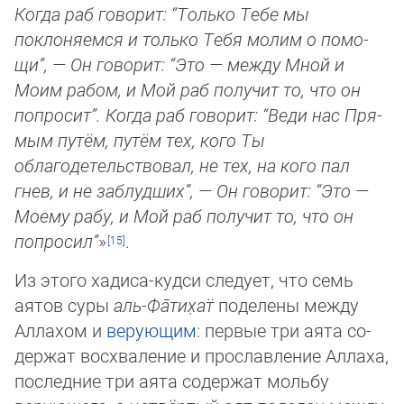
Когда раб говорит: “Только Тебе мы
поклоняемся и только Тебя молим о по­мо­
щи”, — Он говорит: “Это — между Мной и
Моим рабом, и Мой раб получит то, что он
попросит”. Когда раб говорит: “Веди нас Пря­
мым путём, путём тех, кого Ты
облагодетельствовал, не тех, на кого пал
гнев, и не заблудших”, — Он говорит: “Это —
Мое­му ра­бу, и Мой раб получит то, что он
попросил”
»
.
Из этого хадиса-кудси следует, что семь
аятов суры
аль-Фа̄­ти­х̣ат̈
поделены меж­ду
Аллахом и
верующим
: первые три аята со­
дер­жат восхваление и прославление Аллаха,
последние три аята содержат мольбу