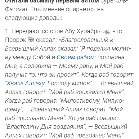
считали басмалу первым аятом
суры
аль-
Фа̄­ти­х̣ат̈
. Это мнение опирается на
следующие доводы:
1. Передают со слов Абу Хурайры
, что
Пророк
ﷺ
сказал: «
Благословенный и
Всевышний Аллах сказал: “Я поделил мо­лит­
ву между Собой и
Своим рабом
: половина —
Мне, а половина — Моему рабу, и Мой раб
получит то, что он просит”. Когда раб го­во­рит:
“
Хвала Аллаху
, Господу миров”, — Всевышний
Аллах говорит: “Мой раб восхвалил Меня”.
Когда раб го­во­рит: “Ми­лос­ти­во­му, Ми­лую­
щему”, — Всевышний Аллах говорит: “Мой
раб прославил Меня”. Когда раб говорит:
“Властелину Дня воздаяния”, — Все­выш­ний
Аллах говорит: “Мой раб превознёс Меня”.