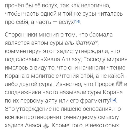
прочёл бы её вслух, так как нелогично,
чтобы часть одной и той же суры читалась
про себя, а часть — вслух
.
Сторонники мнения о том, что басмала
является аятом суры
аль-Фа̄­ти­х̣ат̈
,
комментируя этот хадис, утверждали, что
под словами «Хвала Аллаху, Господу миров»
имелось в виду то, что они начинали чтение
Корана в молитве с чтения этой, а не какой-
либо другой суры. Известно, что Пророк
ﷺ
и
сподвижники часто называли суры Корана
по их первому аяту или его фрагменту
.
Это утверждение не лишено основания, но
все же противоречит очевидному смыслу
хадиса Анаса
. Кроме того, в некоторых