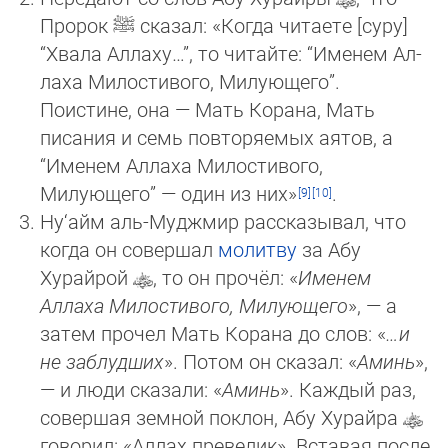
Пророк
ﷺ
сказал: «Когда читаете [суру]
“Хвала Аллаху…”, то читайте: “Именем Ал­
ла­ха Милостивого, Милующего”.
Поистине, она — Мать Корана, Мать
писания и семь повторяемых аятов, а
“Именем Ал­ла­ха Милостивого,
Милующего” — один из них»
.
Ну‘айм аль-Муджмир рассказывал, что
когда он совершал
молитву
за Абу
Хурайрой
, то он прочёл: «
Именем
Аллаха Ми­лос­тивого, Милующего
», — а
затем прочел Мать Корана до слов: «
…и
не заблудших
». Потом он сказал: «
Аминь
»,
— и лю­ди сказали: «
Аминь
». Каждый раз,
совершая земной поклон, Абу Хурайра
говорил: «Аллах превелик». Вставая после