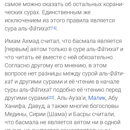
самое можно сказать об остальных корани­
чес­ких сурах. Единственным же
исключением из этого правила является
сура
аль-Фа̄­ти­х̣ат̈
.
Имам Ахмад считал, что басмала является
[первым] аятом только в суре
аль-Фа̄­ти­х̣ат̈
и
что читать её вместе с ней обя­за­те­ль­но.
Согласно другому его мнению, в этом
вопросе нет разницы между сурой
аль-Фа̄­ти­
х̣ат̈
и другими сурами и её чтение в на­ча­ле
суры
аль-Фа̄­ти­х̣ат̈
подобно её чте­нию перед
другими сурами
. Аль-Ауза‘и,
Малик
, Абу
Ханифа, Давуд, а так­же многие бо­го­словы
Медины, Сирии (Шама) и Басры считали,
что басмала не является аятом ни в одной