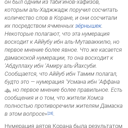
он был одним из таби‘инов-хафизов,
которым аль-Хаджжадж поручил со­счи­тать
количество слов в Коране, и они со­счи­тали
их посредством ячменных
зёрнышек
.
Некоторые по­ла­га­ют, что эта ну­ме­ра­ция
восходит к Аййубу ибн аль-Мутаваккилю, но
первое мнение более явное. Что же касается
дамаскской нумерации, то она вос­хо­дит к
‘Абдуллаху ибн ‘Амиру аль-Йахсуби.
Сообщается, что Аййуб ибн Тамим полагал,
будто это — нумерация ‘Ус­ма­на ибн ‘Аф­фа­на
, но первое мнение более правильное. Есть
сообщения и о том, что жители Хомса
полностью противо­ре­чи­ли жи­те­лям Дамаска
в этом вопросе
»
.
Нумерация аятов Корана была результатом