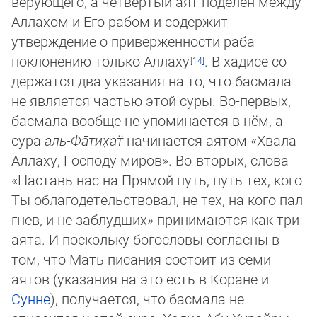
верующего, а четвёртый аят поделен меж­ду
Аллахом и Его рабом и содержит
утверждение о приверженности раба
поклонению только Аллаху
. В хадисе со­
дер­жат­ся два указания на то, что басмала
не является частью этой суры. Во-первых,
басмала вообще не упоминается в нём, а
сура
аль-Фа̄­ти­х̣ат̈
начинается аятом «Хвала
Аллаху, Господу миров». Во-вторых, слова
«Наставь нас на Прямой путь, путь тех, кого
Ты облагодетельствовал, не тех, на кого пал
гнев, и не заблудших» принимаются как три
аята. И поскольку богословы согласны в
том, что Мать писания состоит из семи
аятов (указания на это есть в Коране и
Сунне
), получается, что басмала не