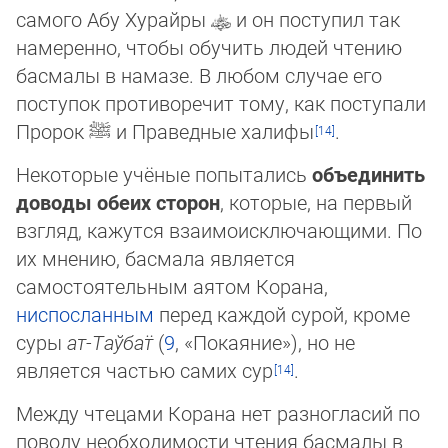
самого Абу Хурайры
и он поступил так
намеренно, чтобы обучить людей чтению
басмалы в намазе. В любом случае его
поступок противоречит тому, как пос­ту­па­ли
Пророк
ﷺ
и Праведные халифы
.
Некоторые учёные попытались
объединить
доводы обеих сторон
, которые, на первый
взгляд, кажутся взаимо­ис­клю­чаю­щи­ми. По
их мнению, басмала является
самостоятельным аятом Корана,
ниспосланным
перед каждой сурой, кроме
су­ры
ат-Таў­бат̈
(
9
, «По­кая­ние»), но не
является частью самих сур
.
Между чтецами Корана нет разногласий по
поводу необходимости чтения басмалы в