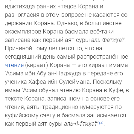
иджтихада ранних чтецов Корана и
разногласия в этом вопросе не касаются со­
дер­жания Корана. Однако, в большинстве
экземпляров Корана басмала всё-таки
записана как первый аят суры
аль-Фа̄­ти­х̣ат̈
.
Причиной тому является то, что на
сегодняшний день самый распространённое
чтение
(кираат) Корана — это кираат има­ма
‘Асима ибн Абу ан-Наджуда в передаче его
ученика Хафса ибн Сулеймана. Поскольку
имам ‘Асим обучал чтению Ко­ра­на в Куфе, в
тексте Ко­ра­на, записанном на основе его
чтения, аяты традиционно нумеруются по
куфийскому счету и бас­ма­ла записывается
как первый аят суры
аль-Фа̄­ти­х̣ат̈
.