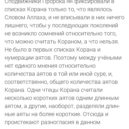
Сподвижники Пророка
ﷺ
фиксировали в
списках Корана только то, что являлось
Сло­вом Аллаха, и не вписывали в них ничего
лишнего, чтобы у последующих поколений
не возникло сомнений отно­си­тель­но того,
что можно считать Кораном, а что нельзя.
Не было в первых списках Корана и
нумерации аятов. Поэтому между учё­ны­ми
нет единого мнения относительно
количества аятов в той или иной суре, и,
соответственно, общего количества аятов
Корана. Одни чтецы Корана считали
несколько коротких аятов одним длин­ным
аятом, а другие, наоборот, разделяли длин­
ные аяты на более короткие. Отсюда и
проистекают разногласия в данном