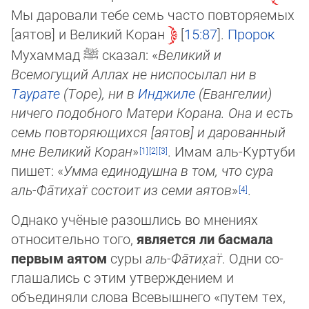
Мы да­ро­ва­ли тебе семь часто повторяемых
[аятов] и Великий Коран
15:87
.
Пророк
Му­хам­мад
ﷺ
сказал: «
Великий и
Всемогущий Аллах не ниспосылал ни в
Таурате
(Торе), ни в
Ин­джиле
(Евангелии)
ничего подобного Матери Корана. Она и есть
семь повторяю­щих­ся [аятов] и дарованный
мне Великий Коран
»
. Имам аль-Куртуби
пишет: «
Умма еди­но­душ­на в том, что сура
аль-Фа̄­ти­х̣ат̈ сос­то­ит из семи аятов
»
.
Однако учёные разошлись во мнениях
относительно того,
является ли басмала
первым аятом
суры
аль-Фа̄­ти­х̣ат̈
. Одни со­
гла­шались с этим утверждением и
объединяли слова Всевышнего «путем тех,