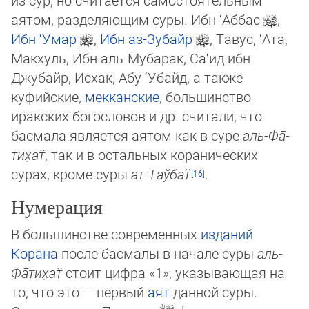
из сур, но счи­та­ет­ся са­мос­тоя­тель­ным
аятом, разделяющим суры. Ибн ‘Аббас
,
Ибн ‘Умар
,
Ибн аз-Зубайр
, Тавус, ‘Ата,
Макхуль, Ибн аль-Муба­рак, Са‘ид ибн
Джубайр, Исхак, Абу ‘Убайд, а также
куфийские,
мекканские
, большинство
иракских богословов и др. считали, что
басмала является аятом как в суре
аль-Фа̄­
ти­х̣ат̈
, так и в остальных коранических
сурах, кроме суры
ат-Таў­бат̈
.
Нумерация
В большинстве современных
изданий
Корана
после басмалы в начале суры
аль-
Фа̄­ти­х̣ат̈
стоит цифра «1», указывающая на
то, что это — первый
аят
данной суры.