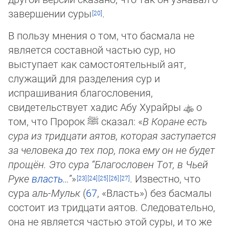
завершении суры
.
В пользу мнения о том, что басмала не
является составной частью сур, но
выступает как самостоятельный аят,
служащий для разделения сур и
испрашивания благословения,
свидетельствует хадис Абу Хурайры
о
том, что Пророк
ﷺ
сказал: «
В Коране есть
сура из тридцати аятов, которая заступается
за человека до тех пор, пока ему он не будет
прощён. Это сура “Бла­го­словен Тот, в Чьей
Руке
власть
…”
»
. Известно, что
сура
аль-Мульк
(
67
, «Власть») без басмалы
состоит из трид­ца­ти аятов. Следовательно,
она не является частью этой суры, и то же