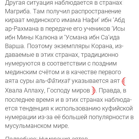
Другая ситуация наблюдается в странах
Магриба. Там получил распространение
кираат мединского имама Нафи‘ ибн ‘Абд
ар-Рахмана в передаче его учеников ‘Исы
ибн Мины Калюна и ‘Усмана ибн Са‘ида
Варша. Поэтому экземпляры Корана, из­
даваемые в этих странах, традиционно
нумеруются в соответствии с поздним
мединским счётом и в качестве первого
аята суры
аль-Фа̄­ти­х̣ат̈
указывается аят
Хвала Аллаху, Господу миров
. Правда, в
последнее время и в этих странах на­блю­да­
ет­ся тенденция к использованию куфийской
нумерации из-за её большей популярности в
мусульманском мире.
Подробнее: Нумерация аятов