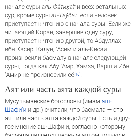
начале суры
аль-Фа̄­ти­х̣ат̈
и всех ос­та­ль­ных
сур, кроме суры
ат-Таў­бат̈
, если человек
приступает к чтению с начала суры. Если же
читающий Коран, завершив од­ну су­ру,
приступает к чтению другой, то Абдуллах
ибн Касир, Калун, ‘Асим и аль-Кисаи
произносили басмалу в начале сле­дую­щей
суры, тогда как Абу ‘Амр, Хамза, Варш и Ибн
‘Амир не произносили её
.
Аят или часть аята каждой суры
Мусульманские богословы (имам
аш-
Шафи‘и
и др.) считали, что басмала — это
аят или часть аята каждой суры. Есть и дру­
гое мнение аш-Шафи‘и, согласно которому
басмала является первым аятом только в