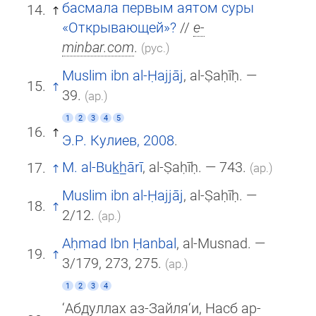
басмала первым аятом суры
«Открывающей»?
//
e-
minbar.com
.
(рус.)
Muslim ibn al-Ḥajjāj
, al-Ṣaḥīḥ. —
39.
(ар.)
1
2
3
4
5
Э.Р. Кулиев, 2008
.
M. al-Buk̲h̲ārī
, al-Ṣaḥīḥ. — 743.
(ар.)
Muslim ibn al-Ḥajjāj
, al-Ṣaḥīḥ. —
2/12.
(ар.)
Aḥmad Ibn Ḥanbal
, al-Musnad. —
3/179, 273, 275.
(ар.)
1
2
3
4
‘Абдуллах аз-Зайля‘и, Насб ар-