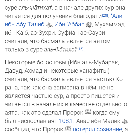
суре
аль-Фа̄­ти­х̣ат̈
, а в начале других сур она
читается для получения благодати
.
‘Али
ибн Абу Талиб
,
Ибн ‘Аббас
, Мухаммад
ибн Ка‘б, аз-Зухри, Суф­йан ас-Сау­ри
считали, что басмала является аятом
только в суре
аль-Фа̄­ти­х̣ат̈
.
Некоторые богословы (Ибн аль-Мубарак,
Давуд, Ахмад и некоторые ханафиты)
считали, что басмала является частью Ко­
ра­на, так как она записана в нём, но не
является частью сур, а просто пишется и
читается в начале их в качестве от­дель­ного
аята, как это сделал Пророк
ﷺ
когда ему
был ниспослан аят
108:1
. Анас ибн Малик
сообщил, что Пророк
ﷺ
по­те­рял со­зна­ние
, а