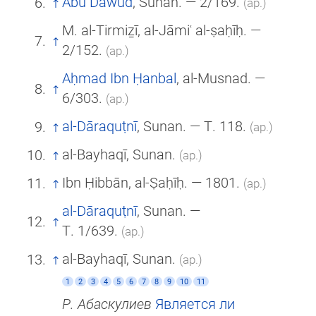
Abū Dāwūd
, Sunan. — 2/169.
(ар.)
M. al-Tirmiẕī, al-Jāmiʿ al-ṣaḥīḥ. —
2/152.
(ар.)
Aḥmad Ibn Ḥanbal
, al-Musnad. —
6/303.
(ар.)
al-Dāraquṭnī
, Sunan. — Т. 118.
(ар.)
al-Bayhaqī, Sunan.
(ар.)
Ibn Ḥibbān, al-Ṣaḥīḥ. — 1801.
(ар.)
al-Dāraquṭnī
, Sunan. —
Т. 1/639.
(ар.)
al-Bayhaqī, Sunan.
(ар.)
1
2
3
4
5
6
7
8
9
10
11
Р. Абаскулиев
Является ли