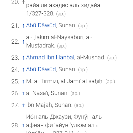
райа ли-ахадис аль-хидайа. —
1/327-328.
(ар.)
Abū Dāwūd
, Sunan.
(ар.)
al-Ḥākim al-Naysābūrī, al-
Mustadrak.
(ар.)
Aḥmad Ibn Ḥanbal
, al-Musnad.
(ар.)
Abū Dāwūd
, Sunan.
(ар.)
M. al-Tirmiẕī, al-Jāmiʿ al-ṣaḥīḥ.
(ар.)
al-Nasāʾī, Sunan.
(ар.)
Ibn Mājah, Sunan.
(ар.)
Ибн аль-Джаузи, Фунӯн аль-
афна̄н фӣ ‘айӯн ‘улю̄м аль-
К̣ур’а̄н. — 237-241.