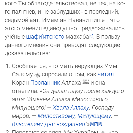
кого Ты облагодетельствовал, не тех, на ко­
го пал гнев, и не заблудших» в последний,
седьмой аят. Имам ан-Навави пишет, что
этого мнения единодушно придер­жи­ва­лись
учёные
шафи‘итского
мазхаба
. В пользу
данного мнения они приводят следующие
доказательства:
Сообщается, что мать верующих Умм
Саляму
спросили о том, как
читал
Коран
Посланник
Аллаха
ﷺ
и она
ответила: «
Он делал паузу после каждого
аята: “Именем Аллаха Милостивого,
Милующего! —
Хвала Аллаху
, Господу
миров, —
Ми­лос­ти­во­му
,
Милующему
, —
Властелину
Дня воздаяния
”
»
.
Передают со слов Абу Хурайры
, что