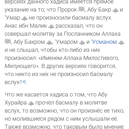
версиях данного хадиса имеется прямое
указание на то, что Пророк
ﷺ
, Абу Бакр
и
‘Умар
не про­из­но­сили басмалу вслух.
Анас ибн Малик
рассказал, что он
совершал молитву за Посланником Аллаха
ﷺ
, Абу Бак­ром
, ‘Ума­ром
и
‘Усманом
и не слышал, чтобы кто-либо из них
произносил: «
Именем Аллаха Милостивого,
Милующе­го
». В дру­гих версиях говорится,
что никто из них не произносил басмалу
вслух
.
Что же касается хадиса о том, что Абу
Хурайра
прочёл басмалу в молитве
вслух, то возможно, что он произнёс ее тихо,
но молившиеся рядом с ним услышали её.
Также возможно, что таковым было мнение