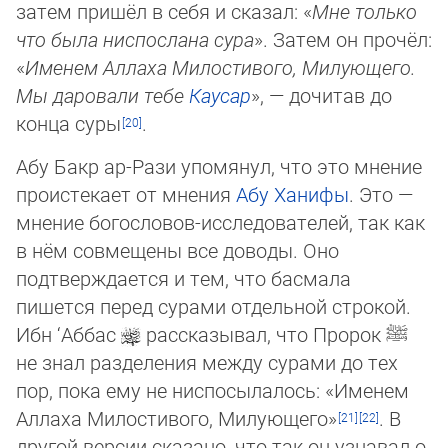
затем пришёл в себя и сказал: «
Мне только
что была ниспослана сура
». Затем он прочёл:
«
Именем Аллаха Ми­лос­ти­во­го, Ми­лую­щего.
Мы даровали тебе
Каусар
», — дочитав до
конца суры
.
Абу Бакр ар-Рази упомянул, что это мнение
проистекает от мнения
Абу Ханифы
. Это —
мнение богословов-исследователей, так как
в нём совмещены все доводы. Оно
подтверждается и тем, что басмала
пишется перед сурами отдельной строкой.
Ибн ‘Аббас
рассказывал, что Пророк
ﷺ
не знал разделения между сурами до тех
пор, пока ему не ниспосылалось: «Име­нем
Аллаха Милостивого, Милующего»
. В
другой версии сказано, что так он узнавал о