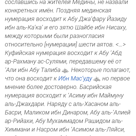
сославшись на жителей Медины, не назвали
конкретных имён. Поздняя мединская
нумерация восходит к Абу Джа‘фару Йа­зи­ду
ибн аль-Ка‘ка‘ и его зятю Шайбе ибн Нисаху,
между которыми были разногласия
относительно [нумерации] шести аятов. <…>
Куфийская нумерация восходит к Абу ‘Абд
ар-Рахману ас-Сулями, передавшему её от
‘Али ибн Абу Талиба
. Некото­рые по­ла­га­ют,
что она восходит к
Ибн Мас‘уду
, но первое
мнение более достоверно. Басрийская
нумерация восходит к ‘Асиму ибн Май­муну
аль-Джахдари. Наряду с аль-Хасаном аль-
Басри, Маликом ибн Динаром, Абу аль-‘Алией
ар-Рийахи, Абу Мухаммадом Ра­шидом аль-
Химмани и Насром ибн ‘Асимом аль-Ляйси,